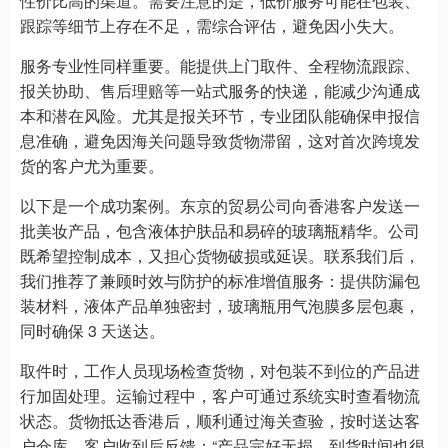
性价比高的渠道。需要注意的是，低价服务可能在包装、
跟踪等细节上存在不足，需综合评估，避免因小失大。
服务专业性同样重要。能提供上门取件、全程物流跟踪、
报关协助、售后理赔等一站式服务的快递，能减少沟通成
本和潜在风险。尤其是报关环节，专业团队能确保申报信
息准确，避免因海关问题导致货物滞留，这对首次跨境发
货的客户尤为重要。
以下是一个成功案例。东京的贸易公司向香港客户发送一
批美妆产品，包含液体护肤品和易碎的玻璃瓶精华。公司
既希望控制成本，又担心货物破损或延误。联系我们后，
我们推荐了兼顾时效与防护的标准增值服务：提供防漏包
装材料，液体产品单独密封，玻璃瓶用气泡膜多层包裹，
同时确保 3 天送达。
取件时，工作人员现场检查货物，对包装不到位的产品进
行加固处理。运输过程中，客户可通过系统实时查看物流
状态。货物抵达香港后，顺利通过海关查验，按时送达客
户仓库。客户收到后反馈：“产品完好无损，到货时间也很