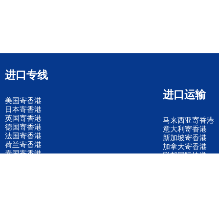
进口专线
进口运输
美国寄香港
日本寄香港
英国寄香港
马来西亚寄香港
德国寄香港
意大利寄香港
法国寄香港
新加坡寄香港
荷兰寄香港
加拿大寄香港
泰国寄香港
联邦国际快递
韩国寄香港
UPS国际快递
进口运输案例
进口空运订舱
联系我们