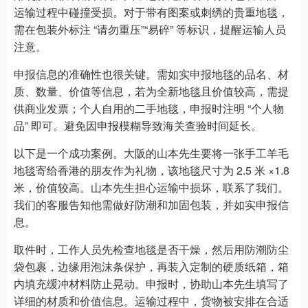
运输过程中碰撞受损。对于带有图案或刺绣的贵重地毯，
需在包装外标注 “请勿重压”“易碎” 等标识，提醒运输人员
注意。
申报信息的准确性也很关键。需如实申报地毯的品名、材
质、数量、价值等信息，若为全新地毯且价值较高，需提
供商业发票；个人自用的二手地毯，申报时注明 “个人物
品” 即可。避免因申报模糊导致海关查验时间延长。
以下是一个成功案例。大阪的山本先生要将一张手工羊毛
地毯寄给香港的朋友作为礼物，该地毯尺寸为 2.5 米 ×1.8
米，价值较高。山本先生担心运输中损坏，联系了我们。
我们的客服告知他需做好防潮和加固包装，并如实申报信
息。
取件时，工作人员先检查地毯是否干燥，然后用防潮防尘
袋包裹，边缘用泡沫条保护，再装入定制的硬质纸箱，箱
内填充缓冲材料防止晃动。申报时，协助山本先生填写了
详细的材质和价值信息。运输过程中，货物被安排在合适