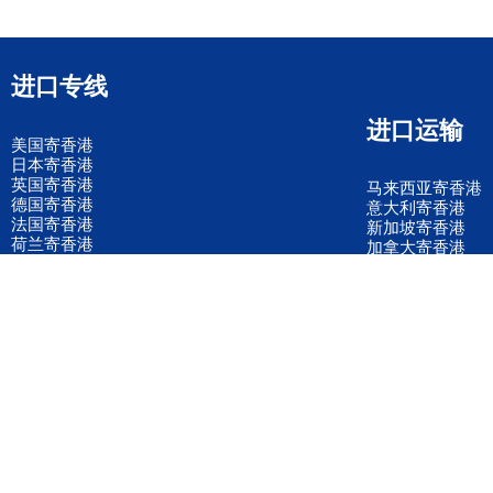
进口专线
进口运输
美国寄香港
日本寄香港
英国寄香港
马来西亚寄香港
德国寄香港
意大利寄香港
法国寄香港
新加坡寄香港
荷兰寄香港
加拿大寄香港
泰国寄香港
联邦国际快递
韩国寄香港
UPS国际快递
进口运输案例
进口空运订舱
联系我们
全国客服电话
158 2040 2855