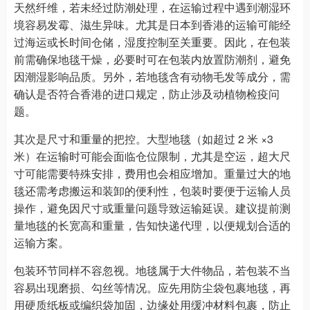
天然纤维，若未经过防潮处理，在运输过程中遇到潮湿环
境容易发霉、滋生异味。尤其是日本到香港的运输可能经
过海运或长时间仓储，湿度控制至关重要。因此，在包装
前需确保地毯干燥，必要时可在包装内放置防潮剂，避免
因潮湿影响品质。另外，若地毯含有动物毛发等成分，需
确认是否符合香港的进口规定，防止涉及动植物检疫问
题。
其次是尺寸和重量的把控。大型地毯（如超过 2 米 ×3
米）在运输时可能会面临仓位限制，尤其是空运，超大尺
寸可能需要特殊安排，费用也会相应增加。重量过大的地
毯还需考虑搬运和装卸的便利性，包装时要便于运输人员
操作，避免因尺寸或重量问题导致运输延误。建议提前测
量地毯的长宽高和重量，告知快递代理，以便规划合适的
运输方案。
包装环节同样不容忽视。地毯属于大件物品，若包装不当
容易出现磨损、勾丝等情况。应先用防尘袋包裹地毯，再
用硬质纸板或编织袋加固，边缘处用缓冲材料包裹，防止