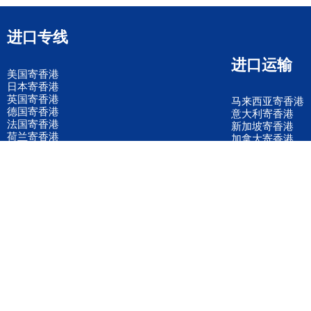
进口专线
进口运输
美国寄香港
日本寄香港
英国寄香港
马来西亚寄香港
德国寄香港
意大利寄香港
法国寄香港
新加坡寄香港
荷兰寄香港
加拿大寄香港
泰国寄香港
联邦国际快递
韩国寄香港
UPS国际快递
进口运输案例
进口空运订舱
联系我们
全国客服电话
158 2040 2855
官方客服微信