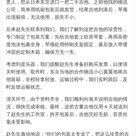
责人，想从日本东京进口一把二手吉他。之前他找的物流
公司，简单用纸箱包装后就发货，结果吉他到港后，琴颈
出现裂痕，无法使用，损失不小。
后来赵先生联系到我们。我们了解到这把吉他的珍贵性，
专门制定了包装方案：先给吉他套上软质琴套，再用高密
度泡沫包裹全身，琴颈处用特制支架固定，最后放入带缓
冲层的定制木箱，确保万无一失。
考虑到是乐器，我们提醒赵先生准备好购买发票，以便清
关时使用。取件时，东京当地的合作物流小心翼翼地将吉
他装箱，全程轻拿轻放。运输过程中，我们实时跟踪，及
时反馈运输状态。
清关环节，由于资料齐全，我们顺利向海关说明吉他的情
况，很快完成审核。最终，这把古董吉他仅用 4 天就送到
了赵先生的工作室，拆开包装后，吉他完好无损，音质丝
毫未受影响。
赵先生激动地说：“你们的包装太专业了，把这么珍贵的吉