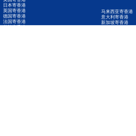
日本寄香港
英国寄香港
马来西亚寄香港
德国寄香港
意大利寄香港
法国寄香港
新加坡寄香港
荷兰寄香港
加拿大寄香港
泰国寄香港
联邦国际快递
韩国寄香港
UPS国际快递
进口运输案例
进口空运订舱
联系我们
全国客服电话
158 2040 2855
官方客服微信
wanyq5868
QQ在线联系
870691543
公司地址