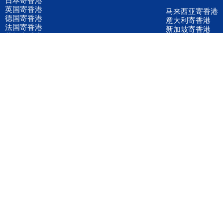
英国寄香港
马来西亚寄香港
德国寄香港
意大利寄香港
法国寄香港
新加坡寄香港
荷兰寄香港
加拿大寄香港
泰国寄香港
联邦国际快递
韩国寄香港
UPS国际快递
进口运输案例
进口空运订舱
联系我们
全国客服电话
158 2040 2855
官方客服微信
wanyq5868
QQ在线联系
870691543
公司地址
广东深圳市宝安区福永镇福中路福中工业园深和商务大厦5楼