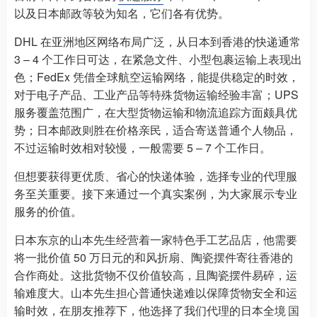
以及日本邮政等较为知名，它们各有优势。​
DHL 在亚洲地区网络布局广泛，从日本到香港的快递通常
3 – 4 个工作日可达，在紧急文件、小型包裹运输上表现出
色；FedEx 凭借全球航空运输网络，能提供稳定的时效，
对于电子产品、工业产品等特殊货物运输经验丰富；UPS
服务覆盖范围广，在大型货物运输和物流追踪方面颇具优
势；日本邮政则胜在价格亲民，适合寄送普通个人物品，
不过运输时效相对较慢，一般需要 5 – 7 个工作日。​
但想要获得更优质、省心的快递体验，选择专业的代理服
务至关重要。接下来通过一个真实案例，为大家展示专业
服务的价值。​
日本东京的山本先生经营着一家特色手工艺品店，他需要
将一批价值 50 万日元的和风折扇、陶瓷摆件寄往香港的
合作商处。这批货物不仅价值较高，且陶瓷摆件易碎，运
输难度大。山本先生担心普通快递难以保障货物安全和运
输时效，在朋友推荐下，他选择了我们代理的日本全境
国