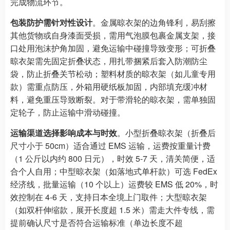
完成物流环节。​
包装防护需针对性设计
。金属晾衣架的边角锋利，易刮擦
其他货物或自身漆面受损，需用气泡膜包裹金属支架，接
口处用泡沫护角加固，避免运输中碰撞导致变形；可折叠
晾衣架需先固定折叠状态，用扎带捆紧后套入防潮防尘
袋，防止折叠关节松动；塑料材质的晾衣架（如儿童专用
款）需重点防压，外箱用硬纸板加固，内部填充缓冲材
料，避免重压导致断裂。对于带滑轮的晾衣架，需单独固
定轮子，防止运输中滑动碰撞。​
运输渠道选择影响成本与时效
。小型折叠晾衣架（折叠后
尺寸小于 50cm）适合通过 EMS 运输，运费按重量计费
（1 公斤以内约 800 日元），时效 5-7 天，清关简便，适
合个人自用；中型晾衣架（如落地式单杆款）可选 FedEx
经济线，批量运输（10 个以上）运费较 EMS 低 20%，时
效控制在 4-6 天，支持日本全境上门取件；大型晾衣架
（如双杆伸缩款，展开长度超 1.5 米）需走大件专线，需
提前确认尺寸是否符合运输标准（单边长度不超