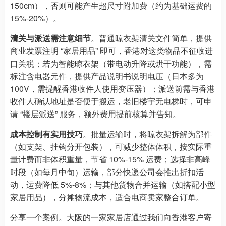
150cm），否则可能产生超尺寸附加费（约为基础运费的
15%-20%）。​
清关与派送需注意细节
。普通晾衣架清关文件简单，提供
商业发票注明 “家居用品” 即可，香港对这类物品不征收进
口关税；若为智能晾衣架（带电动升降或烘干功能），需
标注含电器元件，提供产品说明书说明电压（日本多为
100V，需提醒香港收件人使用变压器）；派送前需与香港
收件人确认地址是否便于搬运，老旧楼宇无电梯时，可申
请 “楼层派送” 服务，额外费用提前核算并告知。​
成本控制有实用技巧
。批量运输时，将晾衣架拆解为部件
（如支架、挂钩分开包装），可减少整体体积，按实际重
量计费而非体积重量，节省 10%-15% 运费；选择非高峰
时段（如每月中旬）运输，部分快递公司会推出折扣活
动，运费降低 5%-8%；与其他货物合并运输（如搭配小型
家居用品），分摊物流成本，适合电商卖家整合订单。​
分享一个案例。大阪的一家家居店通过我们向香港客户寄