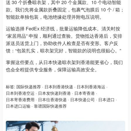
送 30 个折叠晾衣架，其中 20 个金属款、10 个电动智能
款。我们先将金属款折叠固定，包裹气泡膜后 10 个 / 箱；
智能款单独包装，电池绝缘处理并附电压说明。​
运输选择 FedEx 经济线，批量运输降低成本。清关时按
“家居用品” 申报，顺利通过查验。货物抵达香港后，安排
派送员送货上门，协助收件人检查是否有变形。客户反
馈：“包装扎实，晾衣架完好，智能款的说明也很贴心。”​
掌握这些要点，从日本快递晾衣架到香港能更省心，我们
也会全程提供专业服务，保障运输高效安全。
标签:
国际快递推荐
·
日本到香港快递
·
日本到香港海运
·
日本到香港空运
·
日本发快递到香港
·
日本寄香港
·
日本寄香港费用
·
日本往香港快递
·
日本快递公司
·
日本进口
·
日本进口运输
·
靠谱国际快递推荐