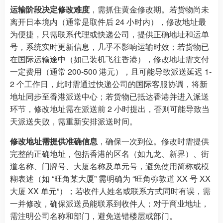
运输阶段决定修改难度
，需抓住黄金修改期。若货物尚未
离开日本境内（通常是取件后 24 小时内），修改地址最
为便捷，只需联系代理或快递公司，提供正确地址和运单
号，系统实时更新信息，几乎不影响运输时效；若货物已
在国际运输途中（如已装机飞往香港），修改地址需支付
一定费用（通常 200-500 港元），且可能导致派送延迟 1-
2 个工作日，此时需通过快递公司的国际客服协调，将新
地址同步至香港派送中心；若货物已抵达香港并进入派送
环节，修改地址需在派送前 2 小时提出，否则可能导致当
天派送失败，需重新安排派送时间。​
修改地址需提供准确信息
，确保一次到位。修改时需提供
完整的正确地址，包括香港的区名（如九龙、新界）、街
道名称、门牌号、大厦名称及单元号，避免使用简称或模
糊表述（如 “旺角某大厦” 需明确为 “旺角弥敦道 XX 号 XX
大厦 XX 单元”）；若收件人姓名或联系方式同时有误，需
一并修改，确保派送员能联系到收件人；对于商业地址，
需注明公司名称和部门，避免送错楼层或部门。​