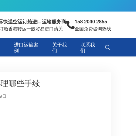
国际快递空运订舱进口运输服务商
158 2040 2855
空运订舱香港转运一般贸易进口清关
全国免费咨询热线
专
进口运输案
关于我
联系我
例
们
们
办理哪些手续
月9日