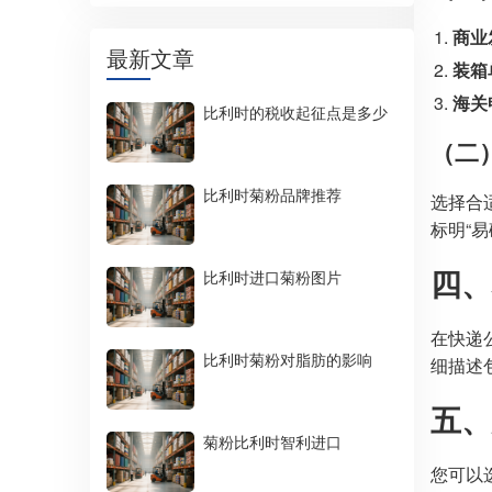
商业
最新文章
装箱
海关
比利时的税收起征点是多少
（二
比利时菊粉品牌推荐
选择合
标明“易
四、
比利时进口菊粉图片
在快递
比利时菊粉对脂肪的影响
细描述
五、
菊粉比利时智利进口
您可以