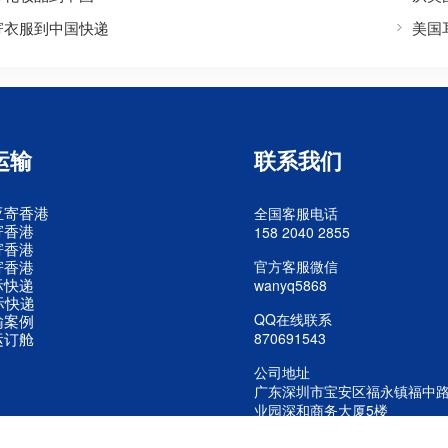
寄衣服到中国快递
美国
运输
联系我们
亚寄香港
全国客服电话
寄香港
158 2040 2855
寄香港
寄香港
官方客服微信
际快递
wanyq5868
际快递
QQ在线联系
输案例
运订舱
870691543
公司地址
广东深圳市宝安区福永镇福中
业园深和商务大厦5楼