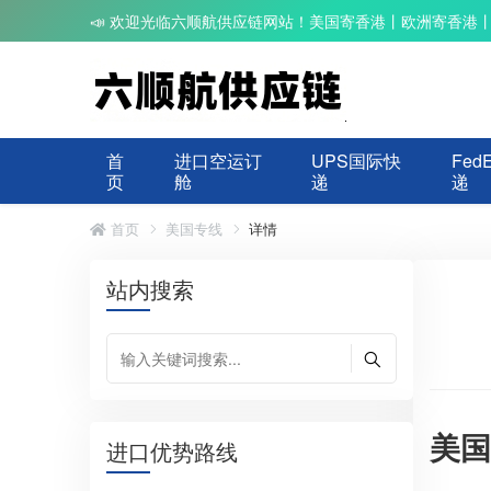
📣 欢迎光临六顺航供应链网站！美国寄香港丨欧洲寄香港
首
进口空运订
UPS国际快
Fed
页
舱
递
递
首页
美国专线
详情
站内搜索
美国
进口优势路线