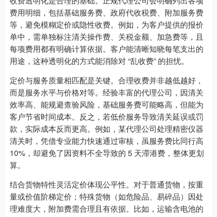
收费透明化是合理的基础。正规代理公司会明确列出各项
费用明细，包括基础服务费、政府代收税费、附加服务费
等，避免模糊定价或隐性收费。例如，为客户提供的报价
单中，需单独标注清关操作费、关税金额、加急费等，且
每项费用都有明确计算依据。客户能清晰知晓每笔支出的
用途，这种透明化的方式能消除对 “乱收费” 的担忧。
定价与服务质量相匹配是关键。合理收费并非越低越好，
而是服务水平与价格对等。经验丰富的代理公司，因清关
效率高、能规避查验风险，基础服务费可能略高，但能为
客户节省时间成本。反之，若低价服务导致清关延误或罚
款，实际成本反而更高。例如，某代理公司处理精密仪器
清关时，凭借专业能力快速通过审核，虽服务费比同行高
10%，却避免了因资料不全导致的 5 天滞港费，整体更划
算。
结合货物特性灵活定价体现公平性。对于普通货物，按重
量或价值阶梯定价；特殊货物（如危险品、易碎品）因处
理难度大，附加费需合理且有依据。比如，运输含电池的