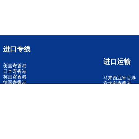
进口专线
进口运输
美国寄香港
日本寄香港
英国寄香港
马来西亚寄香港
德国寄香港
意大利寄香港
法国寄香港
新加坡寄香港
荷兰寄香港
加拿大寄香港
泰国寄香港
联邦国际快递
韩国寄香港
UPS国际快递
进口运输案例
进口空运订舱
联系我们