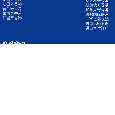
意大利寄香港
法国寄香港
新加坡寄香港
荷兰寄香港
加拿大寄香港
泰国寄香港
联邦国际快递
韩国寄香港
UPS国际快递
进口运输案例
进口空运订舱
联系我们
全国客服电话
158 2040 2855
官方客服微信
wanyq5868
QQ在线联系
870691543
公司地址
广东深圳市宝安区福永镇福中路福中工业园深和商务大厦5楼