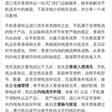
进口清关香港转运一站式门到门运输服务，能有效解决手
机清关中的难题。下面详细介绍相关流程，并分享一个成
功案例。
手机香港转运进口清关有其独特之处。手机属于含锂电池
的电子产品，在运输和清关环节有更严格的规定。香港作
为自由港，在手机暂存、分拨方面有优势，可先将批量手
机运至香港保税仓库，再根据内地需求分批清关，灵活应
对市场变化。同时，香港与内地的物流网络成熟，从香港
到内地主要城市的转运时效稳定，能保障手机快速入市。
清关流程主要包括以下几步：首先是
香港入境清关
，手机
抵达香港后，提交商业发票、装箱单等资料，说明手机型
号、数量、是否含锂电池等信息，完成香港本地清关；接
着是
仓储管理
，将手机存入香港保税仓库，做好防潮、防
静电处理；然后是
内地清关申报
，准备 3C 认证（手机属
于强制性认证产品）、原产地证明、进口许可证等资料，
向内地海关如实申报；最后是
查验与派送
，海关查验通过
后，通过陆运或空运将手机转运至内地目的地。