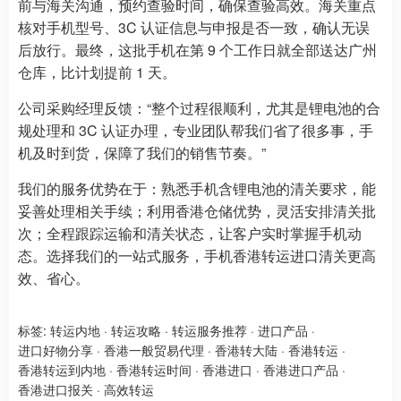
前与海关沟通，预约查验时间，确保查验高效。海关重点
核对手机型号、3C 认证信息与申报是否一致，确认无误
后放行。最终，这批手机在第 9 个工作日就全部送达广州
仓库，比计划提前 1 天。
公司采购经理反馈：“整个过程很顺利，尤其是锂电池的合
规处理和 3C 认证办理，专业团队帮我们省了很多事，手
机及时到货，保障了我们的销售节奏。”
我们的服务优势在于：熟悉手机含锂电池的清关要求，能
妥善处理相关手续；利用香港仓储优势，灵活安排清关批
次；全程跟踪运输和清关状态，让客户实时掌握手机动
态。选择我们的一站式服务，手机香港转运进口清关更高
效、省心。
标签:
转运内地
·
转运攻略
·
转运服务推荐
·
进口产品
·
进口好物分享
·
香港一般贸易代理
·
香港转大陆
·
香港转运
·
香港转运到内地
·
香港转运时间
·
香港进口
·
香港进口产品
·
香港进口报关
·
高效转运