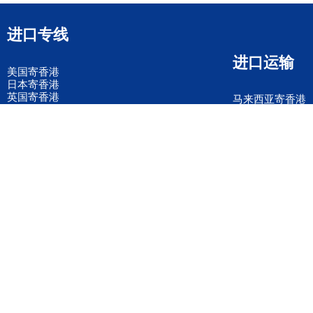
进口专线
进口运输
美国寄香港
日本寄香港
英国寄香港
马来西亚寄香港
德国寄香港
意大利寄香港
法国寄香港
新加坡寄香港
荷兰寄香港
加拿大寄香港
泰国寄香港
联邦国际快递
韩国寄香港
UPS国际快递
进口运输案例
进口空运订舱
联系我们
全国客服电话
158 2040 2855
官方客服微信