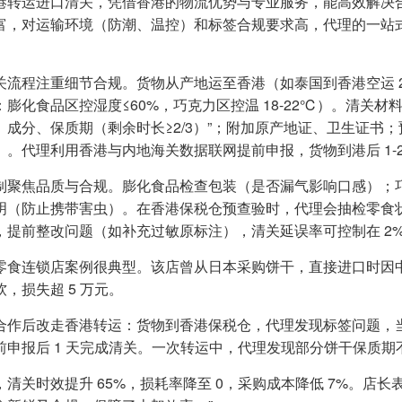
港转运进口清关，凭借香港的物流优势与专业服务，能高效解决
富，对运输环境（防潮、温控）和标签合规要求高，代理的一站
。
关流程注重细节合规。货物从产地运至香港（如泰国到香港空运 2-3
：膨化食品区控湿度≤60%，巧克力区控温 18-22℃）。清关
、成分、保质期（剩余时长≥2/3）”；附加原产地证、卫生证书
）。代理利用香港与内地海关数据联网提前申报，货物到港后 1-2 
制聚焦品质与合规。膨化食品检查包装（是否漏气影响口感）；
明（防止携带害虫）。在香港保税仓预查验时，代理会抽检零食
，提前整改问题（如补充过敏原标注），清关延误率可控制在 2%
零食连锁店案例很典型。该店曾从日本采购饼干，直接进口时因中文
，损失超 5 万元。
合作后改走香港转运：货物到香港保税仓，代理发现标签问题，
前申报后 1 天完成清关。一次转运中，代理发现部分饼干保质期不
，清关时效提升 65%，损耗率降至 0，采购成本降低 7%。店