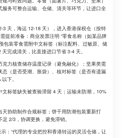
合规与时效问题。零食（如薯片、巧克力、坚果）
式服务可整合运输、仓储、清关等环节，让进口全
 天，海运 12-18 天），进入香港保税仓（按特
材料需提前准备：商业发票注明 “零食名称（如某品牌
；预包装零食需附中文标签（标注配料、过敏原、储
天完成清关，比直接进口节省 3-4 天。
巧克力核查储存温度记录（避免融化）；坚果类需
状态（是否受潮、胀袋）、核对标签（是否有遗漏
 以下。
标签缺失被查验滞留 4 天；运输未防潮，10%
当天协助制作合规标签；饼干用防潮包装重新打
足 2/3，协调更换，避免滞销。
长表示：“代理的专业把控和香港转运的灵活仓储，让