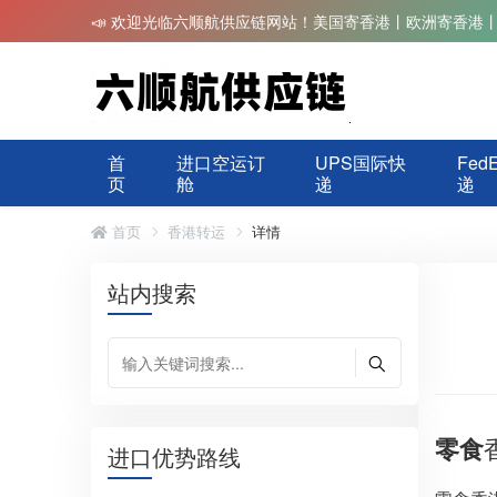
📣 欢迎光临六顺航供应链网站！美国寄香港丨欧洲寄香港
首
进口空运订
UPS国际快
Fed
页
舱
递
递
首页
香港转运
详情
站内搜索
零食
进口优势路线