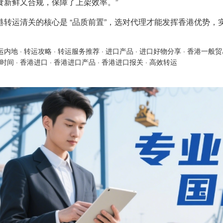
食新鲜又合规，保障了上架效率。”
港转运清关的核心是 “品质前置”，选对代理才能发挥香港优势，
运内地
·
转运攻略
·
转运服务推荐
·
进口产品
·
进口好物分享
·
香港一般贸
时间
·
香港进口
·
香港进口产品
·
香港进口报关
·
高效转运