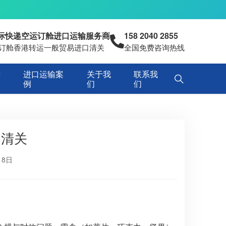
国际快递空运订舱进口运输服务商
158 2040 2855
空运订舱香港转运一般贸易进口清关
全国免费咨询热线
专
进口运输案
关于我
联系我
例
们
们
口清关
18日