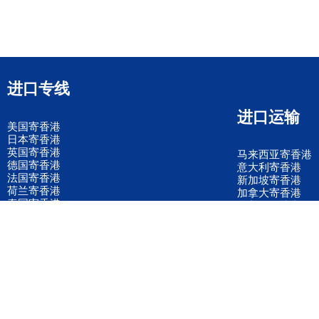
进口专线
进口运输
美国寄香港
日本寄香港
英国寄香港
马来西亚寄香港
德国寄香港
意大利寄香港
法国寄香港
新加坡寄香港
荷兰寄香港
加拿大寄香港
泰国寄香港
联邦国际快递
韩国寄香港
UPS国际快递
进口运输案例
进口空运订舱
联系我们