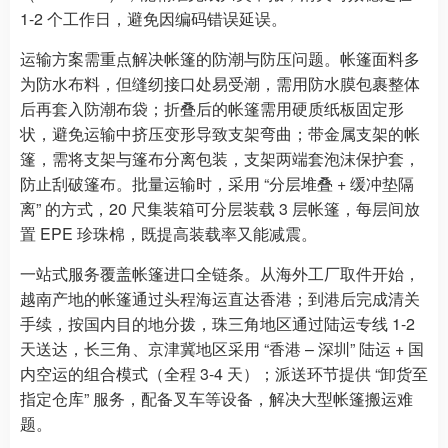
1-2 个工作日，避免因编码错误延误。
运输方案需重点解决帐篷的防潮与防压问题。帐篷面料多
为防水布料，但缝纫接口处易受潮，需用防水膜包裹整体
后再套入防潮布袋；折叠后的帐篷需用硬质纸板固定形
状，避免运输中挤压变形导致支架弯曲；带金属支架的帐
篷，需将支架与篷布分离包装，支架两端套泡沫保护套，
防止刮破篷布。批量运输时，采用 “分层堆叠 + 缓冲垫隔
离” 的方式，20 尺集装箱可分层装载 3 层帐篷，每层间放
置 EPE 珍珠棉，既提高装载率又能减震。
一站式服务覆盖帐篷进口全链条。从海外工厂取件开始，
越南产地的帐篷通过头程海运直达香港；到港后完成清关
手续，按国内目的地分拨，珠三角地区通过陆运专线 1-2
天送达，长三角、京津冀地区采用 “香港 – 深圳” 陆运 + 国
内空运的组合模式（全程 3-4 天）；派送环节提供 “卸货至
指定仓库” 服务，配备叉车等设备，解决大型帐篷搬运难
题。