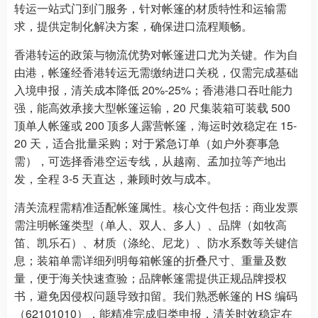
转运一站式门到门服务，针对帐篷的材质特性和运输需
求，提供定制化解决方案，确保进口流程顺畅。
香港转运的政策与物流优势对帐篷进口尤为关键。作为自
由港，帐篷经香港转运无需缴纳进口关税，仅需完成基础
入境申报，清关成本降低 20%-25%；香港港口吞吐能力
强，能高效承接大型帐篷运输，20 尺集装箱可装载 500
顶单人帐篷或 200 顶多人露营帐篷，海运时效稳定在 15-
20 天，适合批量采购；对于紧急订单（如户外赛事急
需），可选择香港空运专线，从越南、孟加拉等产地出
发，全程 3-5 天直达，兼顾时效与成本。
清关流程需精准适配帐篷属性。核心文件包括：商业发票
需注明帐篷类型（单人、双人、多人）、品牌（如牧高
笛、凯乐石）、材质（涤纶、尼龙）、防水系数等关键信
息；装箱单需详细列明每箱帐篷的折叠尺寸、重量及数
量，便于海关快速查验；品牌帐篷需提供正规品牌授权
书，避免因侵权问题导致扣留。我们熟悉帐篷的 HS 编码
（62101010），能精准完成归类申报，清关时效稳定在