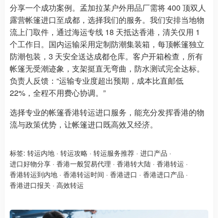
分享一个成功案例。孟加拉某户外用品厂需将 400 顶双人
露营帐篷进口至成都，选择我们的服务。我们安排当地物
流上门取件，通过海运专线 18 天抵达香港，清关仅用 1
个工作日。国内运输采用定制防潮集装箱，每顶帐篷独立
防潮包装，3 天安全送达成都仓库。客户开箱检查，所有
帐篷无受潮迹象，支架挺直无弯曲，防水测试完全达标。
负责人反馈：“运输专业度超出预期，成本比直邮低
22%，全程不用费心协调。”
选择专业的帐篷香港转运进口服务，能充分发挥香港的物
流与政策优势，让帐篷进口既高效又经济。
标签:
转运内地
·
转运攻略
·
转运服务推荐
·
进口产品
·
进口好物分享
·
香港一般贸易代理
·
香港转大陆
·
香港转运
·
香港转运到内地
·
香港转运时间
·
香港进口
·
香港进口产品
·
香港进口报关
·
高效转运