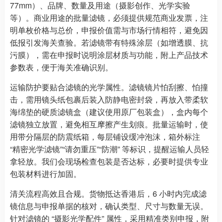
77mm）、品牌、数量及用途（摄影创作、光学实验
等）。商业用途的批量滤镜，必须提供规范商业发票，注
明单枚价格与总价，申报价值需与市场行情相符，避免因
低报引发海关查验。若滤镜带有特殊涂层（如增透膜、抗
污膜），需在申报时说明涂层材质与功能，附上产品技术
参数表，便于海关准确识别。
运输防护要贴合滤镜的光学属性。滤镜镜片怕刮擦、怕撞
击，需用镜头纸包裹后装入防静电密封袋，再放入带柔软
海绵垫的硬质滤镜盒（建议使用原厂包装盒），盒内每个
滤镜独立放置，避免相互摩擦产生划痕。批量运输时，使
用带分隔层的防震纸箱，每层铺设缓冲泡沫，箱外标注
“精密光学滤镜”“请勿重压”“防潮” 等标识，提醒运输人员轻
拿轻放。我们会现场检查包装是否达标，必要时提供专业
包装材料进行加固。
清关流程高效且合规。货物抵达香港后，6 小时内完成滤
镜信息与申报单据的核对，确认类型、尺寸与数量无误。
针对滤镜的 “摄影光学配件” 属性，采用精准类别申报，附