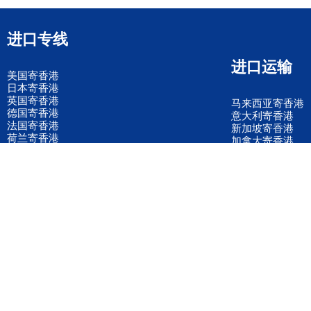
进口专线
进口运输
美国寄香港
日本寄香港
英国寄香港
马来西亚寄香港
德国寄香港
意大利寄香港
法国寄香港
新加坡寄香港
荷兰寄香港
加拿大寄香港
泰国寄香港
联邦国际快递
韩国寄香港
UPS国际快递
进口运输案例
进口空运订舱
联系我们
全国客服电话
158 2040 2855
官方客服微信