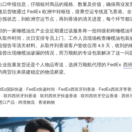
出口申报信息，仔细核对商品的规格、数量及价值，确保商业发
随后货物通过 FedEx 欧洲中转枢纽，搭乘空运专线直飞香港
分拣状态，到欧洲空运节点，再到香港的清关进度，每个环节都
那的一家橄榄油生产企业近期通过该服务将一批特级初榨橄榄油寄
认取件时间，次日安排专员上门。工作人员现场检查橄榄油包装
检报告等清关材料。从取件到香港客户签收仅用 4.5 天，收到
输曾出现橄榄油渗漏的情况，而万顺航的专业包装解决了这一问
企业批量发货还是个人物品寄送，选择万顺航代理的 FedEx
西
的商贸往来搭建稳定的物流桥梁。
edEx国际快递
·
FedEx快递时间
·
FedEx西班牙到香港
·
FedEx西班牙寄
·
联邦西班牙到香港
·
联邦西班牙快递香港
·
联邦西班牙空运香港
·
西班
进口产品
·
跨境物流
·
香港购物