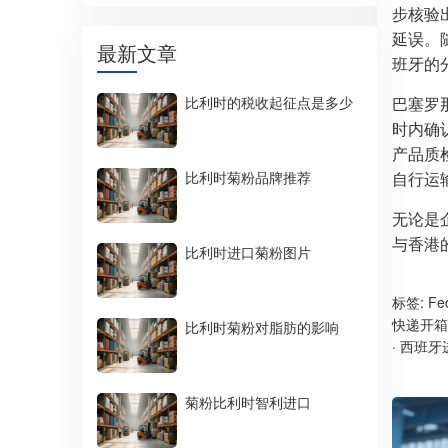
步核验
延误。
最新文章
班牙的
比利时的税收起征点是多少
巴塞罗
时内确
产品质
比利时菊粉品牌推荐
自行运
无论是
与香港
比利时进口菊粉图片
标签:
F
快递开箱
比利时菊粉对脂肪的影响
·
西班牙
菊粉比利时智利进口