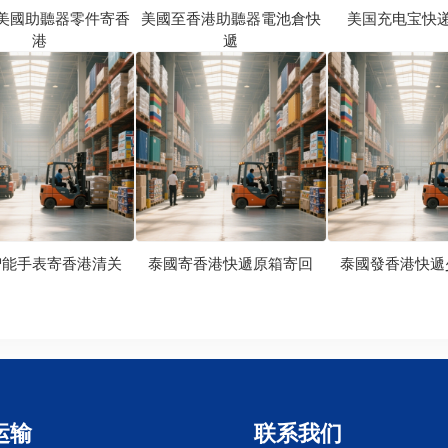
美國助聽器零件寄香
美國至香港助聽器電池倉快
美国充电宝快
港
遞
智能手表寄香港清关
泰國寄香港快遞原箱寄回
泰國發香港快遞
运输
联系我们