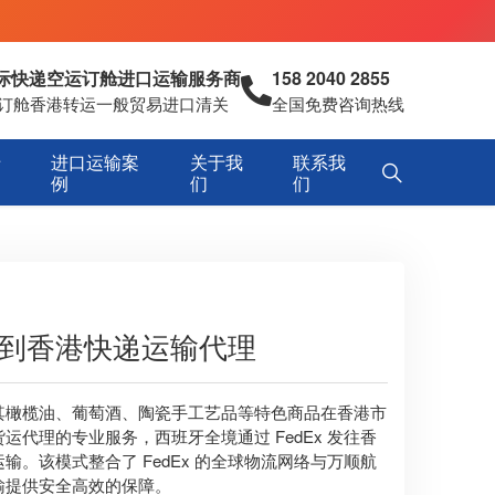
国际快递空运订舱进口运输服务商
158 2040 2855
空运订舱香港转运一般贸易进口清关
全国免费咨询热线
专
进口运输案
关于我
联系我
例
们
们
牙寄到香港快递运输代理
其橄榄油、葡萄酒、陶瓷手工艺品等特色商品在香港市
代理的专业服务，西班牙全境通过 FedEx 发往香
。该模式整合了 FedEx 的全球物流网络与万顺航
输提供安全高效的保障。