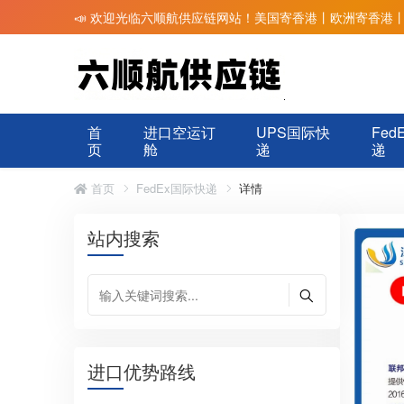
📣 欢迎光临六顺航供应链网站！美国寄香港丨欧洲寄香港
首
进口空运订
UPS国际快
Fed
页
舱
递
递
首页
FedEx国际快递
详情
站内搜索
进口优势路线