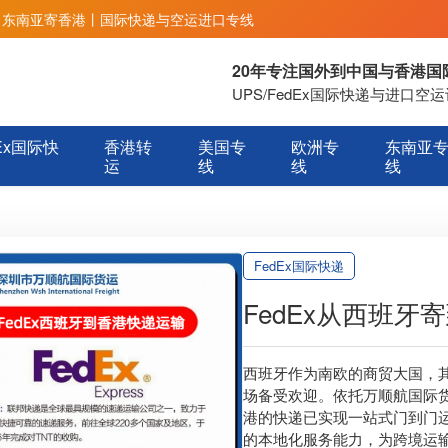
丨东南亚寄香港丨国际快递与空运进口专线
20年专注国外到中国与香港
UPS/FedEx国际快递与进口
Ex国际快
香港转
美国专
欧洲专
东南亚
运
线
线
线
FedEx国际快递
FedEx从西班
西班牙作为南欧的商贸大国，
场备受欢迎。依托万顺航国际货运
港的快递已实现一站式门到门运输
的本地化服务能力，为跨境运