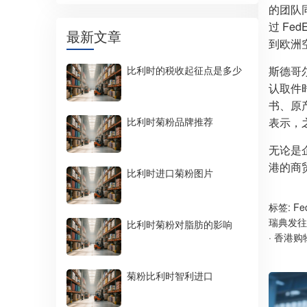
的团队
过 F
最新文章
到欧洲
比利时的税收起征点是多少
斯德哥
认取件
书、原
比利时菊粉品牌推荐
表示，
无论是
港的商
比利时进口菊粉图片
标签:
F
瑞典发往
比利时菊粉对脂肪的影响
·
香港购
菊粉比利时智利进口