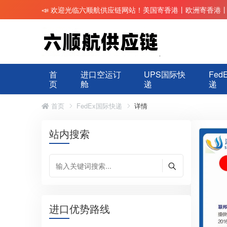
📣 欢迎光临六顺航供应链网站！美国寄香港丨欧洲寄香港
首
进口空运订
UPS国际快
Fed
页
舱
递
递
首页
FedEx国际快递
详情
站内搜索
进口优势路线