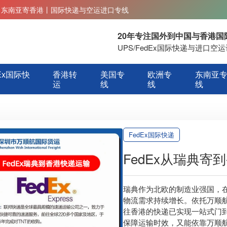
丨东南亚寄香港丨国际快递与空运进口专线
20年专注国外到中国与香港
UPS/FedEx国际快递与进口
Ex国际快
香港转
美国专
欧洲专
东南亚
运
线
线
线
FedEx国际快递
FedEx从瑞典
瑞典作为北欧的制造业强国，
物流需求持续增长。依托万顺航国
往香港的快递已实现一站式门到门
保障运输时效，又能依靠万顺