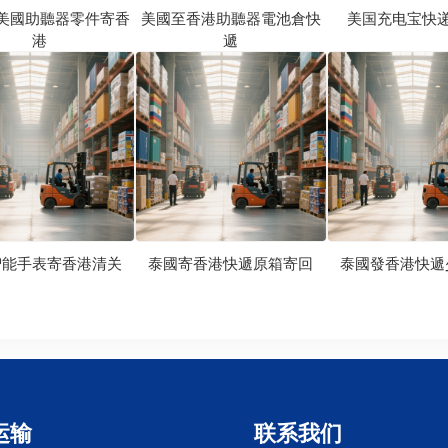
美國助聽器零件寄香
美國至香港助聽器電池倉快
美国充电宝快
港
遞
智能手表寄香港清关
泰國寄香港快遞原箱寄回
泰國發香港快遞
运输
联系我们