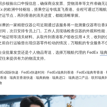
同步核验出口申报信息，确保商业发票、货物清单等文件准确无
edEx 的欧洲中转枢纽，搭乘空运专线直飞香港。全程可通过万
空运节点，再到香港的清关进度，都能清晰掌握。
尔摩的一家精密仪器公司近期通过该服务将一批测量仪器寄往香港
时间，次日安排专员上门。工作人员现场检查仪器的外观和性能
产地证明等清关材料。从取件到香港客户签收仅用 4 天，收到
之前自行运输曾出现仪器零件松动的情况，万顺航的专业服务不
企业批量发货还是个人物品寄送，选择万顺航代理的 FedEx
瑞
贸往来提供有力的物流支持。
edEx国际快递
·
FedEx快递时间
·
FedEx瑞典到香港
·
FedEx瑞典寄香港
·
香港
·
瑞典至香港快递
·
瑞典购物
·
瑞典进口
·
瑞典进口产品
·
联邦瑞典
物