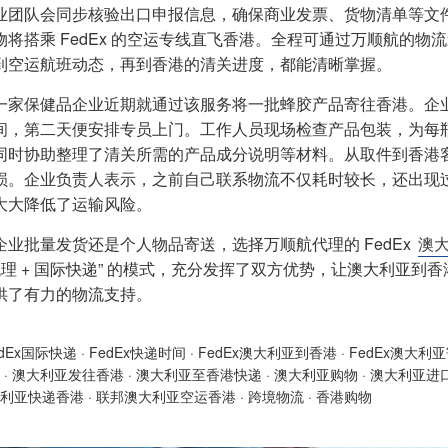
业团队会同步核验出口申报信息，确保商业发票、货物清单等文
物将搭乘 FedEx 的空运专线直飞香港。全程可通过万顺航的
到空运航班动态，再到香港的清关进度，都能清晰掌握。
一家保健品企业近期就通过该服务将一批蜂胶产品寄往香港。企业
间，第二天便安排专员上门。工作人员现场检查产品包装，为每
同时协助整理了清关所需的产品成分说明等材料。从取件到香港客
损。企业负责人表示，之前自己联系物流不仅耗时较长，还出现
大大降低了运输风险。
企业批量发货还是个人物品寄送，选择万顺航代理的 FedEx
澳
“代理 + 国际快递” 的模式，充分发挥了双方优势，让澳大利亚
供了有力的物流支持。
edEx国际快递
·
FedEx快递时间
·
FedEx澳大利亚到香港
·
FedEx澳大利
·
澳大利亚发往香港
·
澳大利亚至香港快递
·
澳大利亚购物
·
澳大利亚进
利亚快递香港
·
联邦澳大利亚空运香港
·
跨境物流
·
香港购物