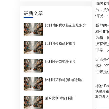
航的专
后，货
最新文章
情况，
比利时的税收起征点是多少
悉尼的
取件时
纸箱，
比利时菊粉品牌推荐
没有破
可靠，
无论是
比利时进口菊粉图片
这种 
往来提
比利时菊粉对脂肪的影响
标签:
F
快递开箱
联邦澳大
菊粉比利时智利进口