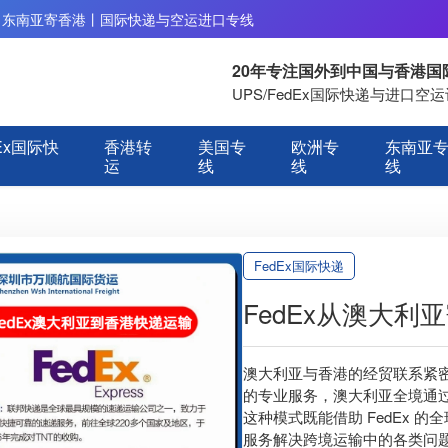
丨东南亚寄香港丨国际快递与空运进口专线
20年专注国外到中国与香港
UPS/FedEx国际快递与进口
Ex国际快
香港转
美国专
欧洲专
东南亚
运
线
线
线
FedEx国际快递
FedEx从澳大
澳大利亚与香港的经贸联系紧
的专业服务，澳大利亚全境通过 
这种模式既能借助 FedEx 
服务解决跨境运输中的各类问