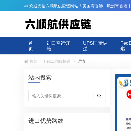
📣 欢迎光临六顺航供应链网站！美国寄香港丨欧洲寄香港
首
进口空运订
UPS国际快
Fed
页
舱
递
递
首页
FedEx国际快递
详情
站内搜索
进口优势路线