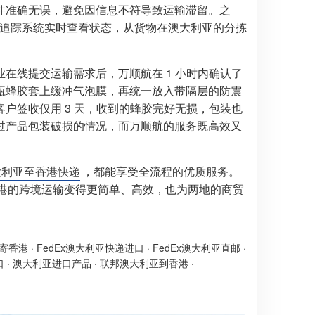
件准确无误，避免因信息不符导致运输滞留。之
物流追踪系统实时查看状态，从货物在澳大利亚的分拣
在线提交运输需求后，万顺航在 1 小时内确认了
瓶蜂胶套上缓冲气泡膜，再统一放入带隔层的防震
户签收仅用 3 天，收到的蜂胶完好无损，包装也
过产品包装破损的情况，而万顺航的服务既高效又
大利亚至香港快递
，都能享受全流程的优质服务。
到香港的跨境运输变得更简单、高效，也为两地的商贸
亚寄香港
·
FedEx澳大利亚快递进口
·
FedEx澳大利亚直邮
·
口
·
澳大利亚进口产品
·
联邦澳大利亚到香港
·