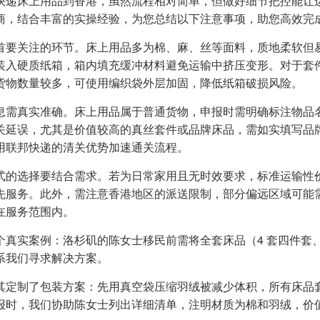
快递床上用品到香港，虽然流程相对简单，但做好细节把控能让
商，结合丰富的实操经验，为您总结以下注意事项，助您高效完
首要关注的环节。床上用品多为棉、麻、丝等面料，质地柔软但
装入硬质纸箱，箱内填充缓冲材料避免运输中挤压变形。对于套
货物数量较多，可使用编织袋外层加固，降低纸箱破损风险。
息需真实准确。床上用品属于普通货物，申报时需明确标注物品
关延误，尤其是价值较高的真丝套件或品牌床品，需如实填写品
用联邦快递的清关优势加速通关流程。
式的选择要结合需求。若为日常家用且无时效要求，标准运输性
先服务。此外，需注意香港地区的派送限制，部分偏远区域可能
在服务范围内。
个真实案例：洛杉矶的陈女士移民前需将全套床品（4 套四件套
系我们寻求解决方案。
其定制了包装方案：先用真空袋压缩羽绒被减少体积，所有床品
报时，我们协助陈女士列出详细清单，注明材质为棉和羽绒，价