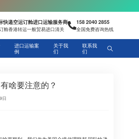
国际快递空运订舱进口运输服务商
158 2040 2855
空运订舱香港转运一般贸易进口清关
全国免费咨询热线
专
进口运输案
关于我
联系我
例
们
们
，有啥要注意的？
月9日