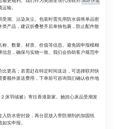
运输更顺利。我们作为美国全境代理联邦
国际快递
成运输。
易受潮、沾染灰尘。包装时需先用防水袋将单品密
件类产品，建议折叠整齐后单独包裹，防止配件散
名称、数量、材质、价值等信息。避免因申报模糊
牌信息，确保与实物一致。我们会协助客户规范申
价比更高；若需赶在特定时间送达，可选择联邦快
需要额外派送费用，下单前可咨询我们确认收件地
、2 床羽绒被）寄往香港新家。她担心床品受潮发
套入防水密封袋，再分层放入带防潮剂的加固纸
值如实申报。