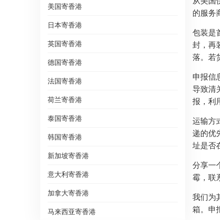
从美国
美国寄香港
的服务
日本寄香港
包装是
英国寄香港
封，再
落。若
德国寄香港
申报信
法国寄香港
导致清
荷兰寄香港
报，利
泰国寄香港
运输方
递的优
韩国寄香港
址是否
新加坡寄香港
分享一
意大利寄香港
霉，联
加拿大寄香港
我们为
箱。申
马来西亚寄香港