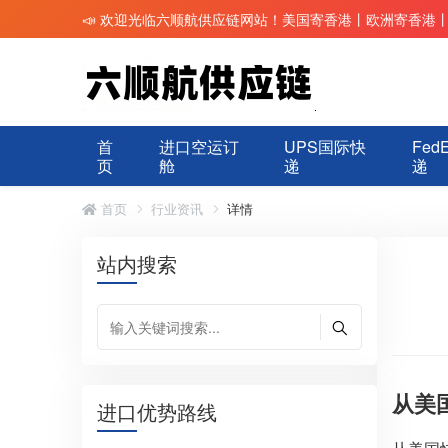
📣 欢迎光临六顺航供应链网站！美国寄香港丨欧洲寄香港
首
进口空运订
UPS国际快
Fed
页
舱
递
递
首页
行业资讯
详情
站内搜索
从美
进口优势路线