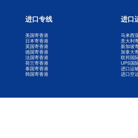
进口专线
进口
美国寄香港
马来西
日本寄香港
意大利
英国寄香港
新加坡
德国寄香港
加拿大
法国寄香港
联邦国
荷兰寄香港
UPS国
泰国寄香港
进口运
韩国寄香港
进口空
© 2009-2025 深圳市六顺航供应链有限