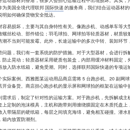
寄运动器材到香港，很多人会担心运输过程中出现损坏。其实，
作为美国全境代理联邦
国际快递
的服务商，我们结合运动器材的
说明如何确保货物安全抵达。
材容易损坏，主要与其自身特性有关。像跑步机、动感单车等大
致螺丝松动、部件错位；羽毛球拍、网球拍等轻质器材，材质较
防潮不当则可能发霉。此外，长途运输中的多次中转、装卸环节
些问题，我们有一套系统的防护措施。对于大型器材，会进行拆
，防止晃动；轻质器材采用硬质包装盒，内部用缓冲材料固定，外部
再放入防水纸箱，避免受潮。同时，选择联邦国际快递的专项运
个实际案例。西雅图某运动用品商店需将 5 台跑步机、20 副网球
店开业备货。商店担心跑步机的显示屏和网球拍的框架在运输中
到需求后，制定了针对性的运输方案。对于跑步机，先拆解成主
套上定制的泡沫模具，主机和跑带则用缠绕膜固定在木质托盘上
放入带隔层的硬纸箱，每层之间填充海绵，避免相互碰撞。潜水
，箱内放置防潮剂。