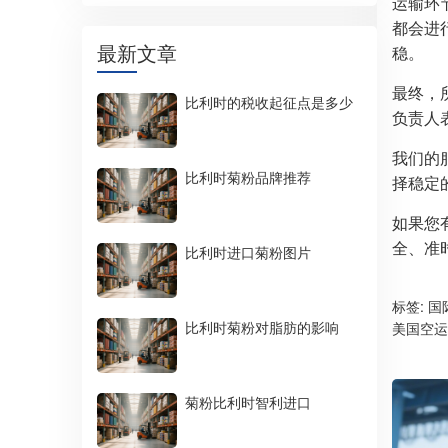
运输环
都会进
最新文章
稳。
最终，
比利时的税收起征点是多少
负责人
我们的
比利时菊粉品牌推荐
择稳定
如果您
全、准
比利时进口菊粉图片
标签:
国
比利时菊粉对脂肪的影响
美国空运
菊粉比利时智利进口