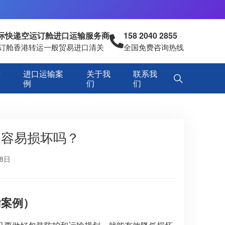
国际快递空运订舱进口运输服务商
158 2040 2855
空运订舱香港转运一般贸易进口清关
全国免费咨询热线
专
进口运输案
关于我
联系我
例
们
们
，容易损坏吗？
月8日
输案例）