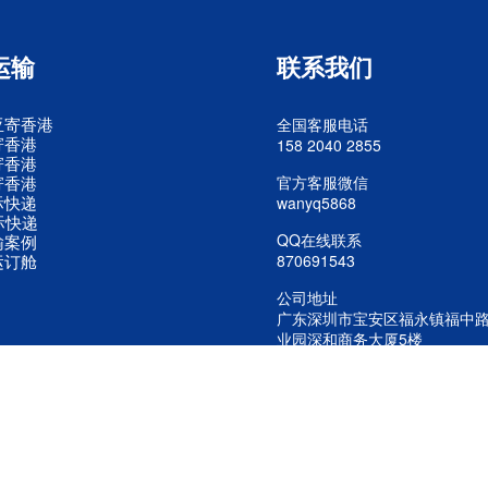
运输
联系我们
亚寄香港
全国客服电话
寄香港
158 2040 2855
寄香港
寄香港
官方客服微信
际快递
wanyq5868
际快递
QQ在线联系
输案例
运订舱
870691543
公司地址
广东深圳市宝安区福永镇福中
业园深和商务大厦5楼
公司 版权所有 美国进口专线 欧洲空运 东南亚快递进口
粤ICP备20242436