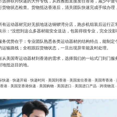
节选择联邦快递的大件专线，从西雅图直接发往香港，减少中途
行货物状态检查。货物抵达香港后，清关团队快速完成手续办理
所有运动器材完好无损地送达铜锣湾分店，跑步机组装后运行正
表示：“没想到这么多器材能安全送达，包装得很专业，完全没影
服务优势在于：专业团队熟悉各类运动器材的结构特点，能制定
的运输路线；全程跟踪货物状态，一旦出现异常能及时处理。
有从美国寄运动器材到香港的需求，选择我们的一站式门到门服
时地抵达目的地。
际快递
·
快递开箱
·
快递时间
·
美国到香港
·
美国发往香港
·
美国寄香港
·
香港
·
美国至香港快递
·
美国购物
·
美国进口
·
美国进口产品
·
跨境物流