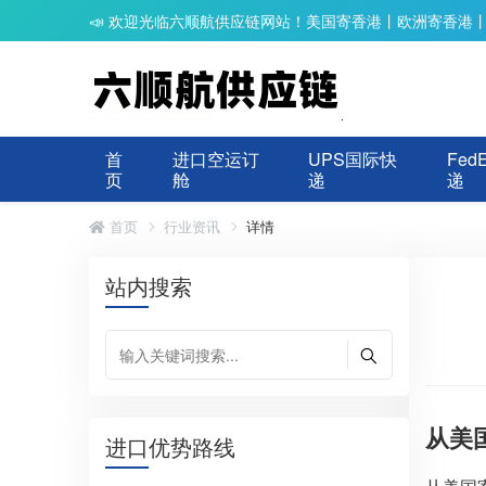
📣 欢迎光临六顺航供应链网站！美国寄香港丨欧洲寄香港
首
进口空运订
UPS国际快
Fed
页
舱
递
递
首页
行业资讯
详情
站内搜索
从美
进口优势路线