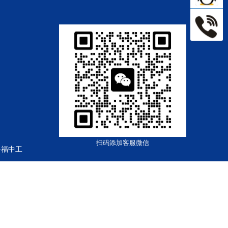
扫码添加客服微信
路福中工
18号-1
粤公网安备44030002003361号