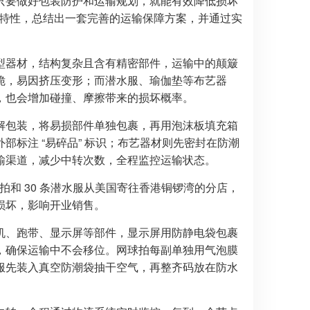
只要做好包装防护和运输规划，就能有效降低损坏
特性，总结出一套完善的运输保障方案，并通过实
型器材，结构复杂且含有精密部件，运输中的颠簸
脆，易因挤压变形；而潜水服、瑜伽垫等布艺器
，也会增加碰撞、摩擦带来的损坏概率。
解包装，将易损部件单独包裹，再用泡沫板填充箱
标注 “易碎品” 标识；布艺器材则先密封在防潮
输渠道，减少中转次数，全程监控运输状态。
拍和 30 条潜水服从美国寄往香港铜锣湾的分店，
损坏，影响开业销售。
机、跑带、显示屏等部件，显示屏用防静电袋包裹
，确保运输中不会移位。网球拍每副单独用气泡膜
服先装入真空防潮袋抽干空气，再整齐码放在防水