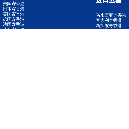
美国寄香港
日本寄香港
英国寄香港
马来西亚寄香港
德国寄香港
意大利寄香港
法国寄香港
新加坡寄香港
荷兰寄香港
加拿大寄香港
泰国寄香港
联邦国际快递
韩国寄香港
UPS国际快递
进口运输案例
进口空运订舱
联系我们
全国客服电话
158 2040 2855
官方客服微信
wanyq5868
QQ在线联系
870691543