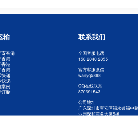
运输
联系我们
亚寄香港
全国客服电话
寄香港
158 2040 2855
寄香港
寄香港
官方客服微信
际快递
wanyq5868
际快递
QQ在线联系
输案例
运订舱
870691543
公司地址
广东深圳市宝安区福永镇福中
业园深和商务大厦5楼