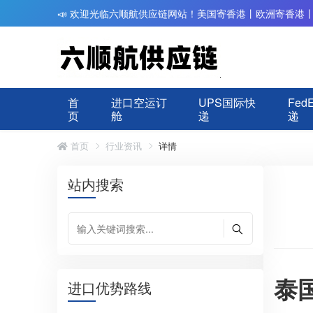
📣 欢迎光临六顺航供应链网站！美国寄香港丨欧洲寄香港
首
进口空运订
UPS国际快
Fed
页
舱
递
递
首页
行业资讯
详情
站内搜索
泰
进口优势路线