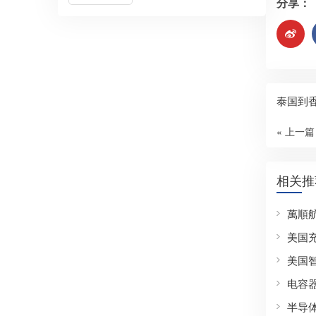
分享：
泰国到
« 上一篇
相关推
萬順
美国
美国
电容
半导