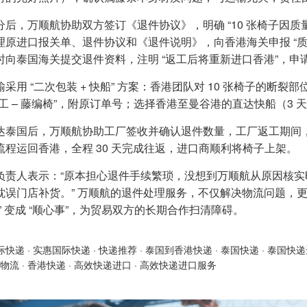
分后，万顺航协助双方签订《退件协议》，明确 “10 张椅子因
理原进口报关单、退件协议和《退件说明》，向香港海关申报 “
时向泰国海关提交退件资料，注明 “返工后将重新进口香港”，申
输采用 “二次包装 + 快船” 方案：香港团队对 10 张椅子的
返工 – 藤编椅”，附原订单号；选择香港至曼谷港的直达快船（3 
达泰国后，万顺航协助工厂签收并确认退件数量，工厂返工期间，
流程运回香港，全程 30 天完成往返，进口商顺利将椅子上架。
负责人表示：“原本担心退件手续繁琐，没想到万顺航从原因核
耽误门店补货。” 万顺航的退件处理服务，不仅解决物流问题，
” 变成 “顺心事”，为贸易双方的长期合作扫清障碍。
际快递
·
实惠国际快递
·
快递推荐
·
泰国到香港快递
·
泰国快递
·
泰国快递
物流
·
香港快递
·
高效快递进口
·
高效快递进口服务