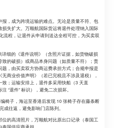
申报，成为跨境运输的难点。无论是质量不符、包
致损失扩大。万顺航国际货运将退件处理纳入国际
的标准化流程，让退件从申请到送达全程可控，为买卖双
方提供详细的《退件说明》（含照片证据，如货物破损
导致的破损）或商品本身问题（如质量不符）；责
问题，由买卖双方协商运费承担方式；合规申报是
《无商业价值声明》（若已完税且不涉及退税），
致；运输安排上，退件多采用快船（3 天直
 “退件” 标识），避免二次损坏。
编椅子，海运至香港后发现 10 张椅子存在藤条断
内完成往返，避免影响门店陈列。
部位的高清照片，万顺航对比原出口记录（泰国工
由泰国供应商承担。