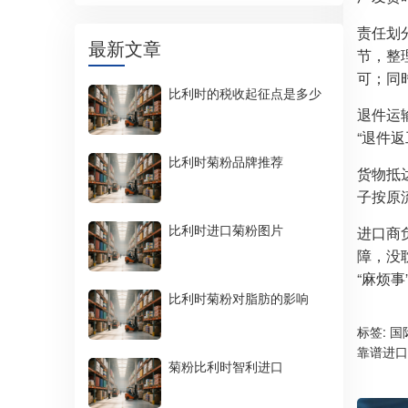
责任划
最新文章
节，整
可；同
比利时的税收起征点是多少
退件运
“退件
比利时菊粉品牌推荐
货物抵
子按原
比利时进口菊粉图片
进口商
障，没
“麻烦事
比利时菊粉对脂肪的影响
标签:
国
靠谱进口
菊粉比利时智利进口