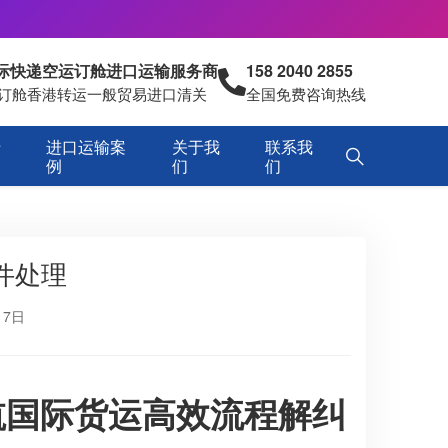
国际快递空运订舱进口运输服务商
158 2040 2855
空运订舱香港转运一般贸易进口清关
全国免费咨询热线
专
进口运输案
关于我
联系我
例
们
们
件处理
17日
航国际货运高效流程解纠