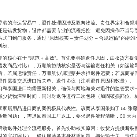
香港的海运贸易中，退件处理因涉及双向物流、责任界定和合规
还是错发货物，退件都需要专业的流程把控，避免因操作不当导
站式门到门服务，通过 “原因核实 – 责任划分 – 合规运输” 
纠纷。
理的核心在于 “规范 + 高效”。首先要明确退件原因，由收货
错发商品对比），万顺航协助核实是否与运输责任相关（如运输
后，若属运输责任，万顺航协调理赔并承担退件运费；若属商品
退件需提交原进口报关单、退件协议（注明退件原因和数量）、
口和泰国进口均需重新报关，确保与两地海关对退件的监管要求一
减少货物滞留时间，同时对退件进行二次包装（加固破损部位、标注
家家居用品进口商的案例极具代表性。该商从泰国采购了 50 张藤
质量问题），需退回泰国工厂返工，要求退件流程清晰，30 天
启动退件处理全流程服务。首先协助核实原因：收货方提供断裂
时的完好照片），确认属藤条本身材质问题，与运输无关，责任