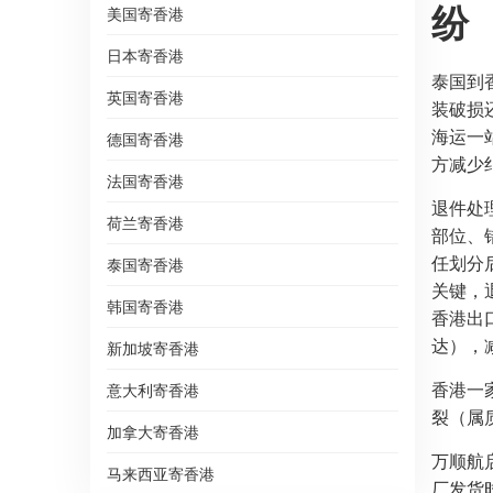
纷
美国寄香港
日本寄香港
泰国到
英国寄香港
装破损
海运一
德国寄香港
方减少
法国寄香港
退件处
荷兰寄香港
部位、
任划分
泰国寄香港
关键，
韩国寄香港
香港出
达），
新加坡寄香港
香港一
意大利寄香港
裂（属
加拿大寄香港
万顺航
马来西亚寄香港
厂发货