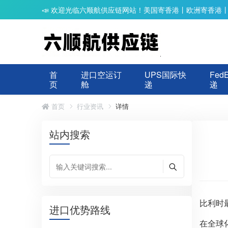
📣 欢迎光临六顺航供应链网站！美国寄香港丨欧洲寄香港
首
进口空运订
UPS国际快
Fed
页
舱
递
递
首页
行业资讯
详情
站内搜索
比利时
进口优势路线
在全球