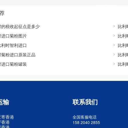
荐
时的税收起征点是多少
比利
时进口菊粉图片
比利
比利时智利进口
比利
时菊粉进口原装正品
比利
时进口菊粉罐装
比利
运输
联系我们
亚寄香港
全国客服电话
寄香港
158 2040 2855
寄香港