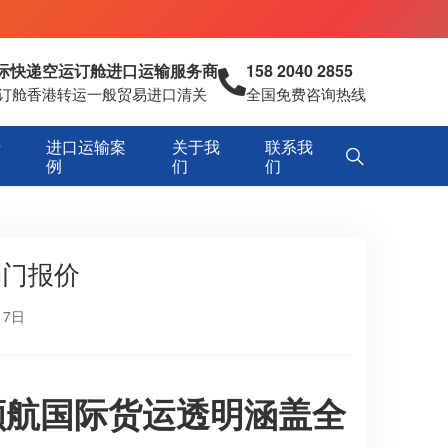
国际快递空运订舱进口运输服务商
158 2040 2855
空运订舱香港转运一般贸易进口清关
全国免费咨询热线
专
进口运输案
关于我
联系我
例
们
们
到门报价
17日
顺航国际货运透明涵盖全