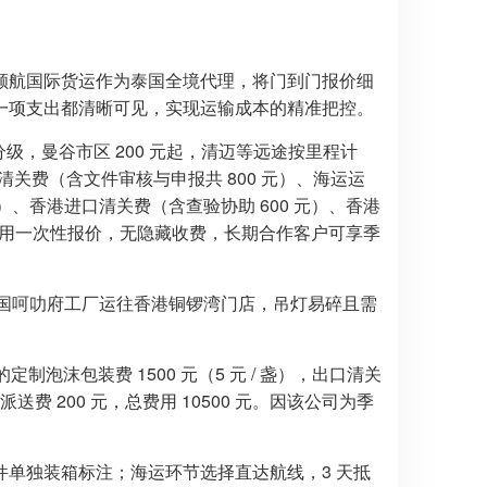
顺航国际货运作为泰国全境代理，将门到门报价细
一项支出都清晰可见，实现运输成本的精准把控。
级，曼谷市区 200 元起，清迈等远途按里程计
出口清关费（含文件审核与申报共 800 元）、海运运
/ 立方米）、香港进口清关费（含查验协助 600 元）、香港
所有费用一次性报价，无隐藏收费，长期合作客户可享季
泰国呵叻府工厂运往香港铜锣湾门店，吊灯易碎且需
制泡沫包装费 1500 元（5 元 / 盏），出口清关
湾派送费 200 元，总费用 10500 元。因该公司为季
单独装箱标注；海运环节选择直达航线，3 天抵