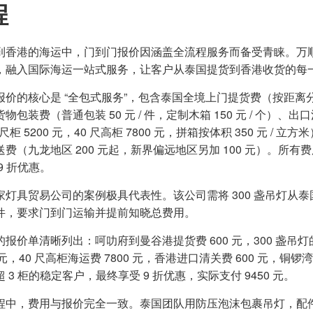
程
到香港的海运中，门到门报价因涵盖全流程服务而备受青睐。万
，融入国际海运一站式服务，让客户从泰国提货到香港收货的每
报价的核心是 “全包式服务”，包含泰国全境上门提货费（按距离分
物包装费（普通包装 50 元 / 件，定制木箱 150 元 / 个）、
 尺柜 5200 元，40 尺高柜 7800 元，拼箱按体积 350 元 
送费（九龙地区 200 元起，新界偏远地区另加 100 元）。
9 折优惠。
家灯具贸易公司的案例极具代表性。该公司需将 300 盏吊灯从
件，要求门到门运输并提前知晓总费用。
报价单清晰列出：呵叻府到曼谷港提货费 600 元，300 盏吊灯的定
0 元，40 尺高柜海运费 7800 元，香港进口清关费 600 元，铜锣
 3 柜的稳定客户，最终享受 9 折优惠，实际支付 9450 元。
程中，费用与报价完全一致。泰国团队用防压泡沫包裹吊灯，配件