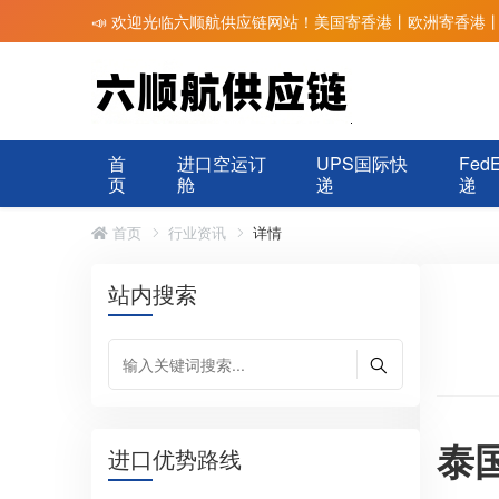
📣 欢迎光临六顺航供应链网站！美国寄香港丨欧洲寄香港
首
进口空运订
UPS国际快
Fed
页
舱
递
递
首页
行业资讯
详情
站内搜索
泰
进口优势路线