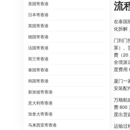
流
美国寄香港
日本寄香港
在泰国
英国寄香港
化拆解
德国寄香港
门到门
算）、货
法国寄香港
费（20
荷兰寄香港
全境派
度费用 
泰国寄香港
厦门一
韩国寄香港
安装配
新加坡寄香港
万顺航的
意大利寄香港
费 80
加拿大寄香港
度出货超
马来西亚寄香港
运输过