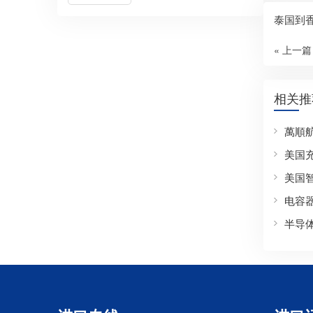
泰国到
« 上一篇
相关推
萬順
美国
美国
电容
半导