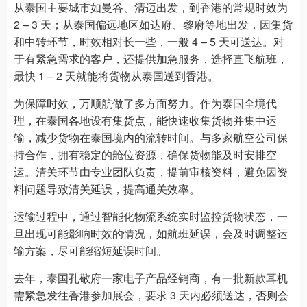
从泰国主要城市如曼谷、清迈出发，到香港的常规时效为
2 – 3 天；从泰国偏远地区如达府、黎府等地出发，因集货
和中转环节，时效相对长一些，一般 4 – 5 天可送达。对
于有紧急需求的客户，还提供加急服务，选择直飞航班，
最快 1 – 2 天就能将货物从泰国送到香港。
为保障时效，万顺航做了多方面努力。作为泰国全境代
理，在泰国各地设有集货点，能快速收集货物并集中运
输，减少货物在泰国境内的流转时间。与多家航空公司保
持合作，拥有稳定的舱位资源，确保货物能及时安排空
运。清关环节由专业团队负责，提前审核资料，避免因资
料问题导致清关延误，提高通关效率。
运输过程中，通过智能化物流系统实时监控货物状态，一
旦出现可能影响时效的情况，如航班延误，会及时调整运
输方案，尽可能缩短延误时间。
去年，泰国孔敬府一家电子产品经销商，有一批新款耳机
需紧急发往香港参加展会，要求 3 天内必须送达，否则会