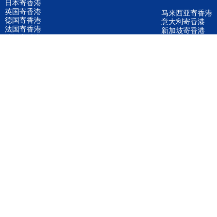
日本寄香港
英国寄香港
马来西亚寄香港
德国寄香港
意大利寄香港
法国寄香港
新加坡寄香港
荷兰寄香港
加拿大寄香港
泰国寄香港
联邦国际快递
韩国寄香港
UPS国际快递
进口运输案例
进口空运订舱
联系我们
全国客服电话
158 2040 2855
官方客服微信
wanyq5868
QQ在线联系
870691543
公司地址
广东深圳市宝安区福永镇福中路福中工业园深和商务大厦5楼