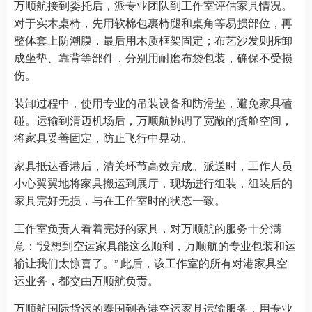
万顺航接到委托后，派专业团队到工作室评估家具情况。
对于实木桌椅，先用软棉包裹椅腿和桌角等易损部位，再
整体套上防潮膜，最后用木质框架固定；布艺沙发则拆卸
成坐垫、靠背等部件，分别用耐磨布袋包装，确保不受损
伤。
装卸过程中，使用专业的吊装设备和防滑垫，避免家具磕
碰。运输到清迈机场后，万顺航协调了宽敞的货舱空间，
将家具妥善固定，防止飞行中晃动。
家具抵达香港后，清关环节高效完成。派送时，工作人员
小心翼翼地将家具搬运到展厅，现场进行组装，组装后的
家具完好无损，与在工作室时的状态一致。
工作室负责人看着完好的家具，对万顺航的服务十分满
意：“没想到空运家具能这么顺利，万顺航的专业包装和运
输让我们太惊喜了。” 此后，该工作室的所有对港家具空
运业务，都交由万顺航负责。
万顺航国际货运的泰国到香港空运家具运输服务，用专业