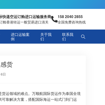
国际快递空运订舱进口运输服务商
158 2040 2855
空运订舱香港转运一般贸易进口清关
全国免费咨询热线
专
进口运输案
关于我
联系我
例
们
们
敏感货
16日
是货运领域的难点。万顺航国际货运作为泰国全境
供可靠解决方案，搭配国际海运一站式门到门运