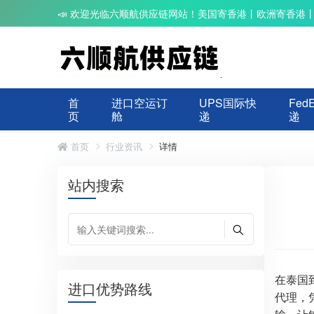
📣 欢迎光临六顺航供应链网站！美国寄香港丨欧洲寄香港
首
进口空运订
UPS国际快
Fed
页
舱
递
递
首页
行业资讯
详情
站内搜索
在泰国
进口优势路线
代理，