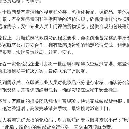
敏感货运输不再棘手。
对于敏感货有着清晰的界定和分类，包括化妆品、保健品、电池
方案，严格遵循泰国和香港两地的运输法规，确保货物符合各项
运输需求，安排专业人员上门评估货物状态，提供合规的包装建
流程上，万顺航熟悉敏感货的报关要求，会提前准备完整的申报
多家航空公司建立合作，拥有敏感货运输的稳定舱位资源，避免
程跟踪，实时反馈状态，让客户安心。
曼谷一家化妆品企业计划将一批面膜和精华液空运到香港。这些
均未得到妥善解决方案，最终联系了万顺航。
接到需求后，立即派专业人员对化妆品成分进行审核，确认符合
申报资料，并提供防静电包装，确保货物在运输中安全稳定。
环节，万顺航的报关团队凭借丰富经验，快速完成敏感货申报，
，抵达香港后，高效完成清关手续，最终按时派送上门。
责人看着完好无损的化妆品，对万顺航的专业服务赞叹不已：“
。” 此后，该企业的敏感货空运业务一直交由万顺航负责。