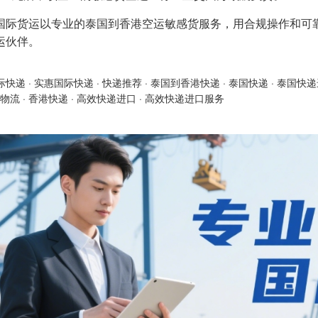
国际货运以专业的泰国到香港空运敏感货服务，用合规操作和可
运伙伴。
际快递
·
实惠国际快递
·
快递推荐
·
泰国到香港快递
·
泰国快递
·
泰国快递
物流
·
香港快递
·
高效快递进口
·
高效快递进口服务