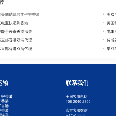
荐
航美國助聽器零件寄香港
美國
充电宝快递到香港
美国
智能手表寄香港清关
电阻
器直邮香港双清代理
传感
体直邮香港双清代理
集成
运输
联系我们
亚寄香港
全国客服电话
寄香港
158 2040 2855
寄香港
寄香港
官方客服微信
际快递
wanyq5868