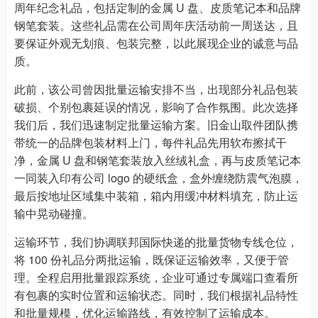
周年纪念礼品，包括定制的金属 U 盘、皮质笔记本和品牌
钢笔套装。这些礼品需在公司周年庆活动前一周送达，且
要保证外观无划痕、包装完整，以此展现企业的诚意与品
质。
此前，该公司曾因批量运输安排不当，出现部分礼品包装
破损、个别包裹延误的情况，影响了合作氛围。此次选择
我们后，我们迅速制定批量运输方案。旧金山取件团队携
带统一的品牌包装材料上门，每件礼品先用软布擦拭干
净，金属 U 盘和钢笔套装放入丝绒礼盒，再与皮质笔记本
一同装入印有公司 logo 的硬纸盒，盒外缠绕防震气泡膜，
最后按地址区域集中装箱，箱内用缓冲材料填充，防止运
输中晃动碰撞。
运输环节，我们协调联邦国际快递的批量货物专线仓位，
将 100 份礼品分两批运输，既保证运输效率，又便于管
理。全程启用批量跟踪系统，企业可通过专属端口查看所
有包裹的实时位置和运输状态。同时，我们根据礼品特性
和批量规模，优化运输路线，有效控制了运输成本。