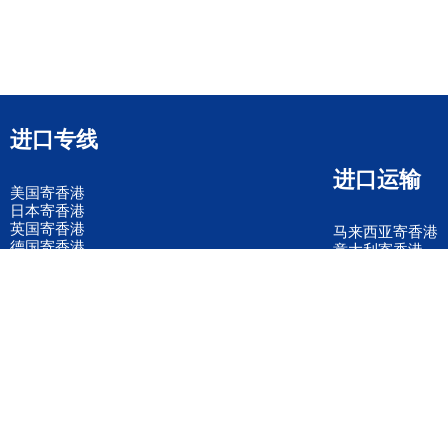
进口专线
进口运输
美国寄香港
日本寄香港
英国寄香港
马来西亚寄香港
德国寄香港
意大利寄香港
法国寄香港
新加坡寄香港
荷兰寄香港
加拿大寄香港
泰国寄香港
联邦国际快递
韩国寄香港
UPS国际快递
进口运输案例
进口空运订舱
联系我们