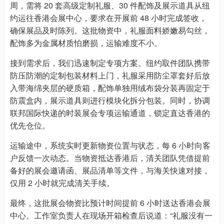
周，需将 20 套高级定制礼服、30 件配饰及展示道具从纽
约运往香港会展中心，要求在开展前 48 小时完成签收，
确保展品及时陈列。这批物资中，礼服面料娇嫩易勾丝，
配饰多为金属材质怕磨损，运输难度不小。
接到需求后，我们迅速制定专项方案。纽约取件团队携带
防压防潮的定制包装材料上门，礼服采用防尘罩套好后放
入带海绵夹层的硬质箱，配饰单独用绒布袋分装再固定于
防震盒内，展示道具则进行模块化拆分包装。同时，协调
联邦国际快递的时装展会专项运输通道，锁定直达香港的
优先仓位。
运输途中，系统实时更新物资位置与状态，每 6 小时向客
户反馈一次动态。当物资抵达香港后，清关团队凭借提前
备好的展会邀请函、展品清单等文件，与海关快速对接，
仅用 2 小时就完成清关手续。
最终，这批展会物资比预计时间提前 6 小时送达香港会展
中心。工作室负责人在现场开箱检查后说道：“礼服没有一