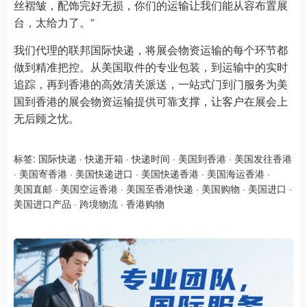
丝褶皱，配饰完好无损，你们的运输让我们能从容布置展
台，太给力了。”
我们代理的联邦国际快递，将展会物资运输的每个环节都
做到精准把控。从美国取件的专业包装，到运输中的实时
追踪，再到香港的高效清关派送，一站式门到门服务为美
国到香港的展会物资运输提供可靠支撑，让客户在展会上
无后顾之忧。
标签:
国际快递
·
快递开箱
·
快递时间
·
美国到香港
·
美国发往香港
·
美国寄香港
·
美国快递进口
·
美国快递香港
·
美国海运香港
·
美国直邮
·
美国空运香港
·
美国至香港快递
·
美国购物
·
美国进口
·
美国进口产品
·
跨境物流
·
香港购物