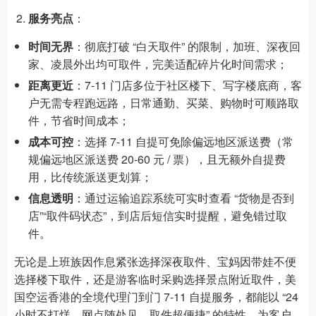
服务亮点
：
时间无界
：彻底打破 “白天取件” 的限制，加班、深夜回
家、凌晨外出均可取件，完美适配碎片化时间需求；
距离更近
：7-11 门店多位于社区楼下、写字楼底商，客
户无需专程跑远路，日常通勤、买菜、购物时可顺路取
件，节省时间成本；
成本可控
：选择 7-11 自提可免除偏远地区派送费（常
规偏远地区派送费 20-60 元 / 票），且无额外自提费
用，比传统派送更划算；
信息透明
：通过运输追踪系统可实时查看 “货物是否到
店”“取件码状态”，到店后短信实时提醒，避免错过取
件。
无论是上班族因作息紧张选择深夜取件、宝妈因带娃不便
选择楼下取件，还是游客临时采购选择景点附近取件，美
国空运香港的全境代理门到门 7-11 自提服务，都能以 “24
小时不打烊、网点随处见、取件超便捷” 的特性，为客户