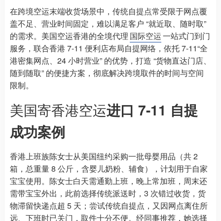
在跨境空运末端收货场景中，传统自提点常受限于网点覆
盖不足、营业时间固定，难以满足客户 “就近取、随时取”
的需求。美国空运香港的全境代理
国际空运
一站式门到门
服务，联合香港 7-11 便利店布局自提网络，依托 7-11“全
港密集网点、24 小时营业” 的优势，打造 “货物直达门店、
随到随取” 的便捷方案，彻底解决跨境取件的时间与空间
限制。
美国寄香港空运
进口 7-11 自提
成功案例
香港上班族陈女士从美国纽约采购一批母婴用品（共 2
箱，总重量 8 公斤，含婴儿奶粉、辅食），计划用于自家
宝宝使用。陈女士白天需通勤上班，晚上常加班，周末还
需带宝宝外出，此前选择传统派送时，3 次错过收货，货
物滞留快递点超 5 天；尝试传统自提点，又因网点离住所
远、下班时已关门，取件十分不便。经同事推荐，她选择