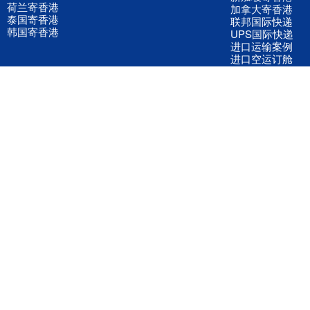
荷兰寄香港
加拿大寄香港
泰国寄香港
联邦国际快递
韩国寄香港
UPS国际快递
进口运输案例
进口空运订舱
联系我们
全国客服电话
158 2040 2855
官方客服微信
wanyq5868
QQ在线联系
870691543
公司地址
广东深圳市宝安区福永镇福中路福中工业园深和商务大厦5楼