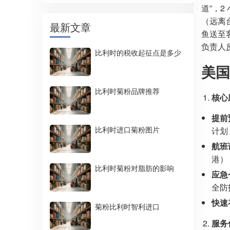
道”，
（远离
最新文章
鱼送至
负责人
比利时的税收起征点是多少
美国
比利时菊粉品牌推荐
核心
提前
比利时进口菊粉图片
计划
航班
港）
比利时菊粉对脂肪的影响
应急
全防
快速
菊粉比利时智利进口
服务