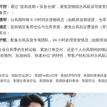
可控
：通过 “提前改期 + 应急仓储”，避免货物因台风延误导
备货）；
透明
：台风期间每 6 小时同步货物状态（如航班改期进度、仓
稳定
：提前锁定备用仓位与仓库资源，避免台风后运费溢价（常规台
支出；
护航
：配备台风应急专项团队，24 小时处理突发情况（如航班
企业台风季的生鲜运输、紧急订单交付，还是个人台风期间的物
“提前预判、应急响应、快速补位” 的特性，帮客户轻松应对台风延
。
际空运
·
国际空运进口
·
美国FedEx代理
·
美国UPS代理
·
美国到香港快递
港空运
·
美国往香港空运
·
美国快递
·
美国快递到香港
·
美国空运
·
美国