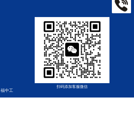
扫码添加客服微信
路福中工
18号-1
粤公网安备44030002003361号