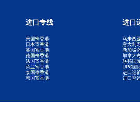
进口专线
进口
美国寄香港
马来西
日本寄香港
意大利
英国寄香港
新加坡
德国寄香港
加拿大
法国寄香港
联邦国
荷兰寄香港
UPS国
泰国寄香港
进口运
韩国寄香港
进口空
© 2009-2025 深圳市六顺航供应链有限