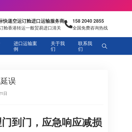
国际快递空运订舱进口运输服务商
158 2040 2855
空运订舱香港转运一般贸易进口清关
全国免费咨询热线
专
进口运输案
关于我
联系我
例
们
们
风延误
21日
理门到门，应急响应减损