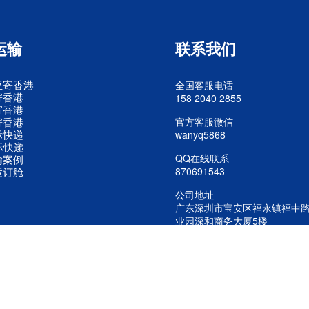
运输
联系我们
亚寄香港
全国客服电话
寄香港
158 2040 2855
寄香港
寄香港
官方客服微信
际快递
wanyq5868
际快递
QQ在线联系
输案例
运订舱
870691543
公司地址
广东深圳市宝安区福永镇福中
业园深和商务大厦5楼
公司 版权所有 美国进口专线 欧洲空运 东南亚快递进口
粤ICP备20242436