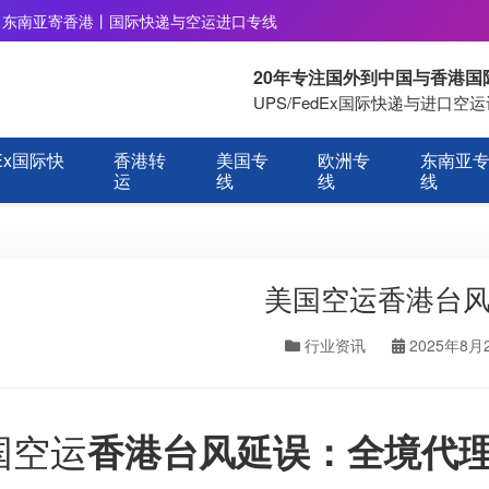
丨东南亚寄香港丨国际快递与空运进口专线
20年专注国外到中国与香港
UPS/FedEx国际快递与进口
Ex国际快
香港转
美国专
欧洲专
东南亚
运
线
线
线
美国空运香港台
行业资讯
2025年8月
国空运
香港台风延误：全境代