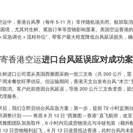
空运中，香港台风季（每年 5-11 月）常伴随机场关闭、航班取
 的困境，尤其对生鲜、紧急订单等货物影响显著。美国空运香港
 + 应急调仓 + 流程补位”，帮客户最大程度降低台风延误损失
寄香港空运
进口台风延误应对成功案
鲜进口公司需从美国西雅图采购一批三文鱼（共 300 公斤，需 0-
周末餐饮旺季供应。但运输期间，香港天文台发布台风 “木兰” 预警，
部取消。客户此前曾因台风延误，导致 200 公斤三文鱼变质，损
代理服务。
求后，我们立即启动台风应急方案：第一步，提前 72 小时监测台风
调整计划 —— 将原 8 月 13 日 “西雅图 – 香港” 直飞航班，
西雅图团队加急取件，6 小时内完成货物清点与冷链包装（额外
月 12 日货物顺利起飞，8 月 13 日凌晨抵达香港，此时台风