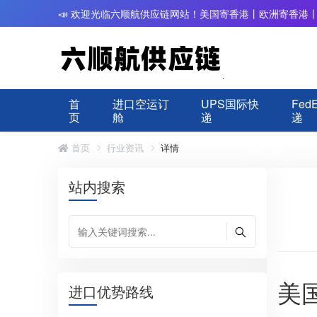
📣 欢迎光临六顺航供应链网站！美国寄香港丨欧洲寄香港
首
进口空运订
UPS国际快
Fed
页
舱
递
递
首页
行业资讯
详情
站内搜索
美
进口优势路线