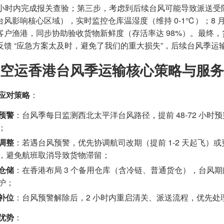
2 小时内完成报关查验；第三步，考虑到后续台风可能导致派送
台风影响核心区域），实时监控仓库温湿度（维持 0-1℃）；8 
客户渔港，同步协助验收货物新鲜度（存活率达 98%）。最终，
反馈 “应急方案太及时，避免了我们的重大损失”，后续台风季运
空运香港台风季运输核心策略与服务
应对策略
：
预警
：台风季每日监测西北太平洋台风路径，提前 48-72 小
；
调整
：若遇台风预警，优先协调航司改期（提前 1-2 天起飞
，避免航班取消导致货物滞留；
仓储
：在香港布局 3 个备用仓库（含冷链、普通货仓），台风期
护；
补位
：台风预警解除后，2 小时内重启清关、派送流程，优先处理
优势
：