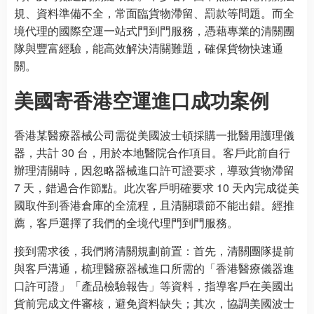
規、資料準備不全，常面臨貨物滯留、罰款等問題。而全
境代理的國際空運一站式門到門服務，憑藉專業的清關團
隊與豐富經驗，能高效解決清關難題，確保貨物快速通
關。
美國寄香港空運進口成功案例
香港某醫療器械公司需從美國波士頓採購一批醫用護理儀
器，共計 30 台，用於本地醫院合作項目。客戶此前自行
辦理清關時，因忽略器械進口許可證要求，導致貨物滯留
7 天，錯過合作節點。此次客戶明確要求 10 天內完成從美
國取件到香港倉庫的全流程，且清關環節不能出錯。經推
薦，客戶選擇了我們的全境代理門到門服務。
接到需求後，我們將清關規劃前置：首先，清關團隊提前
與客戶溝通，梳理醫療器械進口所需的「香港醫療儀器進
口許可證」「產品檢驗報告」等資料，指導客戶在美國出
貨前完成文件審核，避免資料缺失；其次，協調美國波士