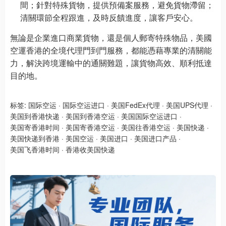
間；針對特殊貨物，提供預備案服務，避免貨物滯留；
清關環節全程跟進，及時反饋進度，讓客戶安心。
無論是企業進口商業貨物，還是個人郵寄特殊物品，美國
空運香港的全境代理門到門服務，都能憑藉專業的清關能
力，解決跨境運輸中的通關難題，讓貨物高效、順利抵達
目的地。
标签:
国际空运
·
国际空运进口
·
美国FedEx代理
·
美国UPS代理
·
美国到香港快递
·
美国到香港空运
·
美国国际空运进口
·
美国寄香港时间
·
美国寄香港空运
·
美国往香港空运
·
美国快递
·
美国快递到香港
·
美国空运
·
美国进口
·
美国进口产品
·
美国飞香港时间
·
香港收美国快递