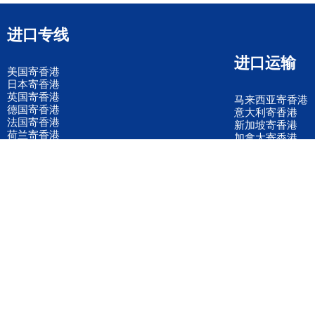
进口专线
进口运输
美国寄香港
日本寄香港
英国寄香港
马来西亚寄香港
德国寄香港
意大利寄香港
法国寄香港
新加坡寄香港
荷兰寄香港
加拿大寄香港
泰国寄香港
联邦国际快递
韩国寄香港
UPS国际快递
进口运输案例
进口空运订舱
联系我们
全国客服电话
158 2040 2855
官方客服微信