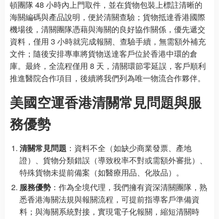
頓團隊 48 小時內上門取件，並在貨物包裝上標註清晰的
海關編碼與產品說明，便於清關查驗；貨物抵達香港國際
機場後，清關團隊憑藉與海關的良好協作關係，優先遞交
資料，僅用 3 小時就完成報關、查驗手續，無需額外補充
文件；隨後安排專車將貨物送達客戶位於香港中環的倉
庫。最終，全流程僅用 8 天，清關環節零延誤，客戶順利
推進醫院合作項目，後續將我們列為唯一物流合作夥伴。
美國空運香港清關常見問題與服
務優勢
清關常見問題
：資料不全（如缺少商業發票、產地
證）、貨物分類錯誤（導致稅率不對或需額外審批）、
特殊貨物未提前備案（如醫療用品、化妝品）。
服務優勢
：作為全境代理，我們擁有資深清關團隊，熟
悉香港海關法規與報關流程，可提前指導客戶準備資
料；與海關系統對接，實現電子化報關，縮短清關時