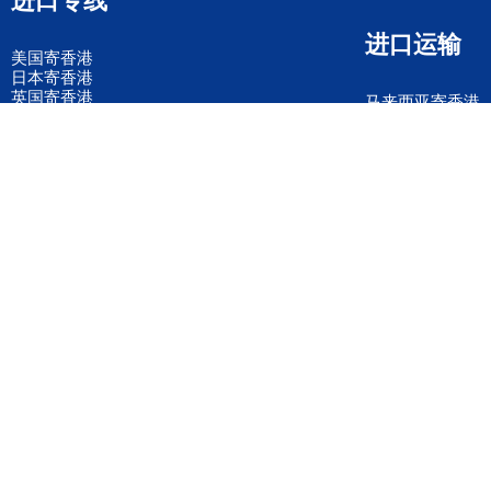
进口运输
美国寄香港
日本寄香港
英国寄香港
马来西亚寄香港
德国寄香港
意大利寄香港
法国寄香港
新加坡寄香港
荷兰寄香港
加拿大寄香港
泰国寄香港
联邦国际快递
韩国寄香港
UPS国际快递
进口运输案例
进口空运订舱
联系我们
全国客服电话
158 2040 2855
官方客服微信
wanyq5868
QQ在线联系