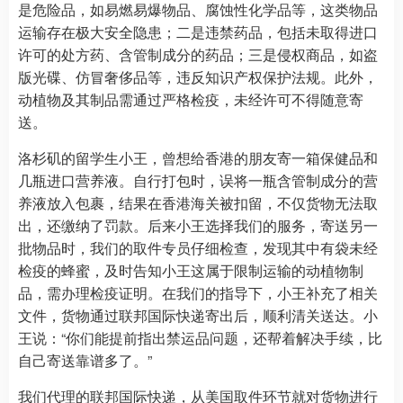
是危险品，如易燃易爆物品、腐蚀性化学品等，这类物品
运输存在极大安全隐患；二是违禁药品，包括未取得进口
许可的处方药、含管制成分的药品；三是侵权商品，如盗
版光碟、仿冒奢侈品等，违反知识产权保护法规。此外，
动植物及其制品需通过严格检疫，未经许可不得随意寄
送。
洛杉矶的留学生小王，曾想给香港的朋友寄一箱保健品和
几瓶进口营养液。自行打包时，误将一瓶含管制成分的营
养液放入包裹，结果在香港海关被扣留，不仅货物无法取
出，还缴纳了罚款。后来小王选择我们的服务，寄送另一
批物品时，我们的取件专员仔细检查，发现其中有袋未经
检疫的蜂蜜，及时告知小王这属于限制运输的动植物制
品，需办理检疫证明。在我们的指导下，小王补充了相关
文件，货物通过联邦国际快递寄出后，顺利清关送达。小
王说：“你们能提前指出禁运品问题，还帮着解决手续，比
自己寄送靠谱多了。”
我们代理的联邦国际快递，从美国取件环节就对货物进行