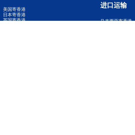
进口运输
美国寄香港
日本寄香港
英国寄香港
马来西亚寄香港
德国寄香港
意大利寄香港
法国寄香港
新加坡寄香港
荷兰寄香港
加拿大寄香港
泰国寄香港
联邦国际快递
韩国寄香港
UPS国际快递
进口运输案例
进口空运订舱
联系我们
全国客服电话
158 2040 2855
官方客服微信
wanyq5868
QQ在线联系
870691543