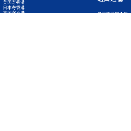
美国寄香港
日本寄香港
英国寄香港
马来西亚寄香港
德国寄香港
意大利寄香港
法国寄香港
新加坡寄香港
荷兰寄香港
加拿大寄香港
泰国寄香港
联邦国际快递
韩国寄香港
UPS国际快递
进口运输案例
进口空运订舱
联系我们
全国客服电话
158 2040 2855
官方客服微信
wanyq5868
QQ在线联系
870691543
公司地址