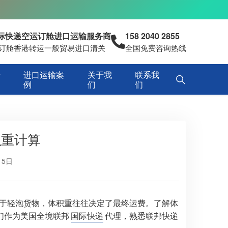
国际快递空运订舱进口运输服务商
158 2040 2855
空运订舱香港转运一般贸易进口清关
全国免费咨询热线
专
进口运输案
关于我
联系我
例
们
们
积重计算
15日
于轻泡货物，体积重往往决定了最终运费。了解体
们作为美国全境联邦
国际快递
代理，熟悉联邦快递