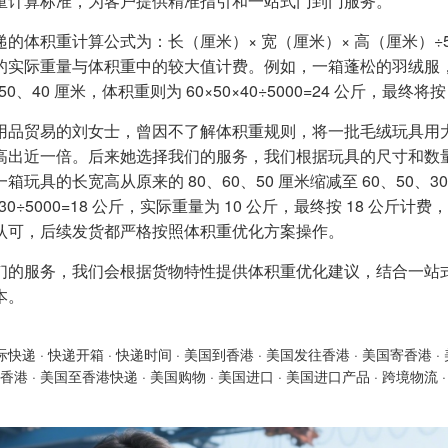
重计算标准，为客户提供精准指引和一站式门到门服务。
递的体积重计算公式为：长（厘米）× 宽（厘米）× 高（厘米）÷5
的实际重量与体积重中的较大值计费。例如，一箱蓬松的羽绒服，
、50、40 厘米，体积重则为 60×50×40÷5000=24 公斤，最终将
用品贸易的刘女士，曾因不了解体积重规则，将一批毛绒玩具用
高出近一倍。后来她选择我们的服务，我们根据玩具的尺寸和数
箱玩具的长宽高从原来的 80、60、50 厘米缩减至 60、50、30 厘
0×30÷5000=18 公斤，实际重量为 10 公斤，最终按 18 公
认可，后续发货都严格按照体积重优化方案操作。
们的服务，我们会根据货物特性提供体积重优化建议，结合一站
本。
际快递
·
快递开箱
·
快递时间
·
美国到香港
·
美国发往香港
·
美国寄香港
·
香港
·
美国至香港快递
·
美国购物
·
美国进口
·
美国进口产品
·
跨境物流