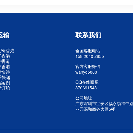
运输
联系我们
亚寄香港
全国客服电话
寄香港
158 2040 2855
寄香港
寄香港
官方客服微信
际快递
wanyq5868
际快递
QQ在线联系
输案例
运订舱
870691543
公司地址
广东深圳市宝安区福永镇福中
业园深和商务大厦5楼