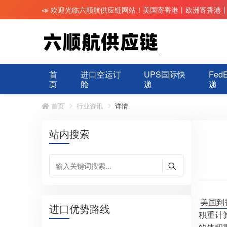
📣 欢迎光临六顺航供应链网站！美国寄香港丨欧洲寄香港
首
进口空运订
UPS国际快
Fed
页
舱
递
递
首页
行业资讯
详情
站内搜索
美国到
进口优势路线
积重计