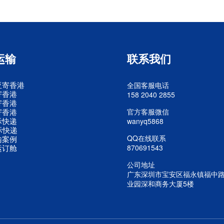
运输
联系我们
亚寄香港
全国客服电话
寄香港
158 2040 2855
寄香港
寄香港
官方客服微信
际快递
wanyq5868
际快递
QQ在线联系
输案例
运订舱
870691543
公司地址
广东深圳市宝安区福永镇福中
业园深和商务大厦5楼