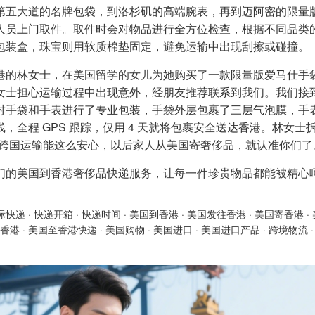
第五大道的名牌包袋，到洛杉矶的高端腕表，再到迈阿密的限量
人员上门取件。取件时会对物品进行全方位检查，根据不同品类的
包装盒，珠宝则用软质棉垫固定，避免运输中出现刮擦或碰撞。
港的林女士，在美国留学的女儿为她购买了一款限量版爱马仕手
女士担心运输过程中出现意外，经朋友推荐联系到我们。我们接
对手袋和手表进行了专业包装，手袋外层包裹了三层气泡膜，手
线，全程 GPS 跟踪，仅用 4 天就将包裹安全送达香港。林女
到跨国运输能这么安心，以后家人从美国寄奢侈品，就认准你们了
们的美国到香港奢侈品快递服务，让每一件珍贵物品都能被精心
际快递
·
快递开箱
·
快递时间
·
美国到香港
·
美国发往香港
·
美国寄香港
·
香港
·
美国至香港快递
·
美国购物
·
美国进口
·
美国进口产品
·
跨境物流