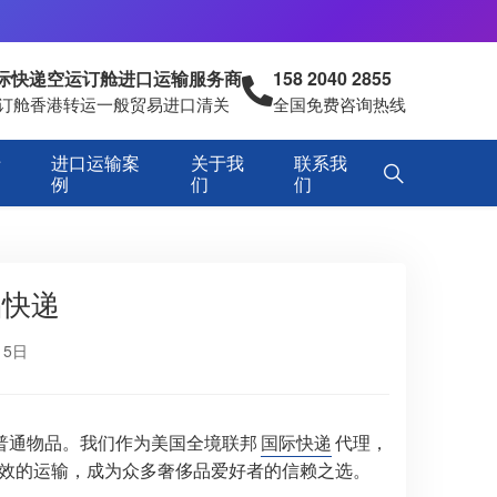
国际快递空运订舱进口运输服务商
158 2040 2855
空运订舱香港转运一般贸易进口清关
全国免费咨询热线
专
进口运输案
关于我
联系我
例
们
们
品快递
15日
普通物品。我们作为美国全境联邦
国际快递
代理，
效的运输，成为众多奢侈品爱好者的信赖之选。