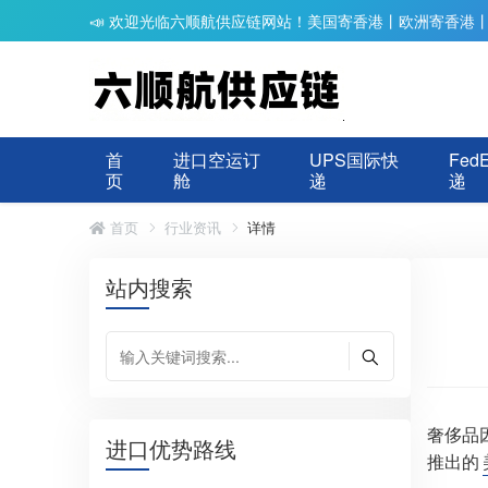
📣 欢迎光临六顺航供应链网站！美国寄香港丨欧洲寄香港
首
进口空运订
UPS国际快
Fed
页
舱
递
递
首页
行业资讯
详情
站内搜索
奢侈品
进口优势路线
推出的