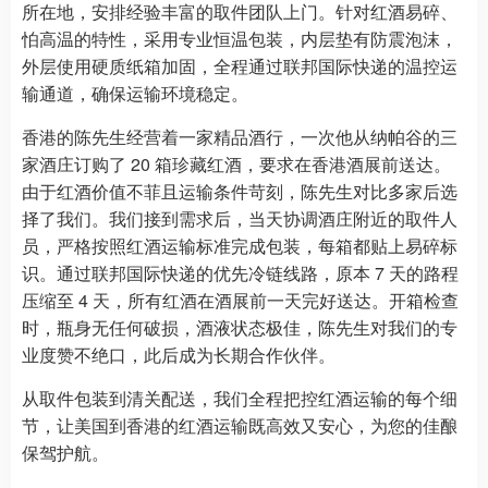
所在地，安排经验丰富的取件团队上门。针对红酒易碎、
怕高温的特性，采用专业恒温包装，内层垫有防震泡沫，
外层使用硬质纸箱加固，全程通过联邦国际快递的温控运
输通道，确保运输环境稳定。
香港的陈先生经营着一家精品酒行，一次他从纳帕谷的三
家酒庄订购了 20 箱珍藏红酒，要求在香港酒展前送达。
由于红酒价值不菲且运输条件苛刻，陈先生对比多家后选
择了我们。我们接到需求后，当天协调酒庄附近的取件人
员，严格按照红酒运输标准完成包装，每箱都贴上易碎标
识。通过联邦国际快递的优先冷链线路，原本 7 天的路程
压缩至 4 天，所有红酒在酒展前一天完好送达。开箱检查
时，瓶身无任何破损，酒液状态极佳，陈先生对我们的专
业度赞不绝口，此后成为长期合作伙伴。
从取件包装到清关配送，我们全程把控红酒运输的每个细
节，让美国到香港的红酒运输既高效又安心，为您的佳酿
保驾护航。