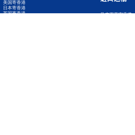
美国寄香港
日本寄香港
英国寄香港
马来西亚寄香港
德国寄香港
意大利寄香港
法国寄香港
新加坡寄香港
荷兰寄香港
加拿大寄香港
泰国寄香港
联邦国际快递
韩国寄香港
UPS国际快递
进口运输案例
进口空运订舱
联系我们
全国客服电话
158 2040 2855
官方客服微信
wanyq5868
QQ在线联系
870691543
公司地址