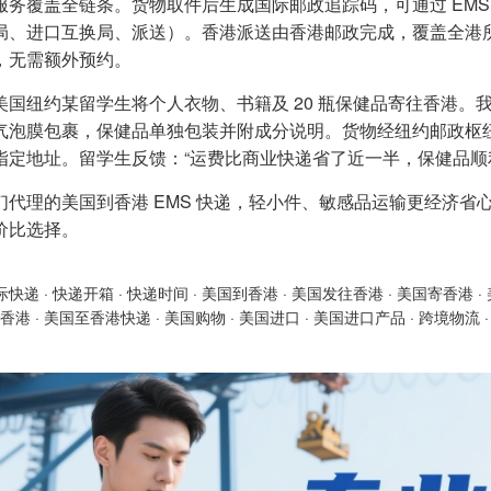
服务覆盖全链条。货物取件后生成国际邮政追踪码，可通过 EM
局、进口互换局、派送）。香港派送由香港邮政完成，覆盖全港
，无需额外预约。
美国纽约某留学生将个人衣物、书籍及 20 瓶保健品寄往香港。我
气泡膜包裹，保健品单独包装并附成分说明。货物经纽约邮政枢纽发
指定地址。留学生反馈：“运费比商业快递省了近一半，保健品顺
们代理的美国到香港 EMS 快递，轻小件、敏感品运输更经济
价比选择。
际快递
·
快递开箱
·
快递时间
·
美国到香港
·
美国发往香港
·
美国寄香港
·
香港
·
美国至香港快递
·
美国购物
·
美国进口
·
美国进口产品
·
跨境物流