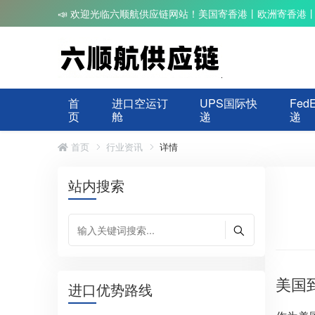
📣 欢迎光临六顺航供应链网站！美国寄香港丨欧洲寄香港
首
进口空运订
UPS国际快
Fed
页
舱
递
递
首页
行业资讯
详情
站内搜索
美国
进口优势路线