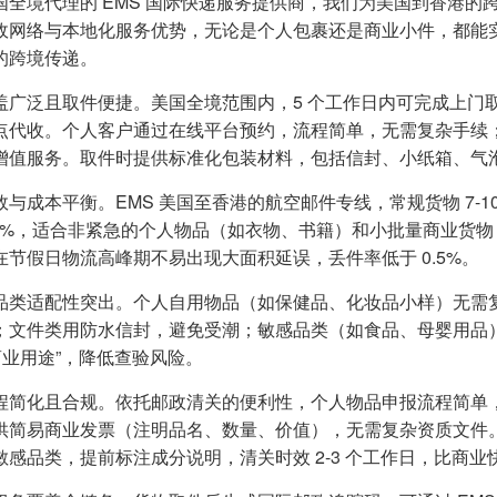
国全境代理的 EMS 国际快递服务提供商，我们为美国到香港的跨
政网络与本地化服务优势，无论是个人包裹还是商业小件，都能
的跨境传递。
盖广泛且取件便捷。美国全境范围内，5 个工作日内可完成上门
点代收。个人客户通过在线平台预约，流程简单，无需复杂手续
增值服务。取件时提供标准化包装材料，包括信封、小纸箱、气
效与成本平衡。EMS 美国至香港的航空邮件专线，常规货物 7-
-30%，适合非紧急的个人物品（如衣物、书籍）和小批量商业货
在节假日物流高峰期不易出现大面积延误，丢件率低于 0.5%。
品类适配性突出。个人自用物品（如保健品、化妆品小样）无需复
；文件类用防水信封，避免受潮；敏感品类（如食品、母婴用品）
非商业用途”，降低查验风险。
程简化且合规。依托邮政清关的便利性，个人物品申报流程简单，价
供简易商业发票（注明品名、数量、价值），无需复杂资质文件。
敏感品类，提前标注成分说明，清关时效 2-3 个工作日，比商