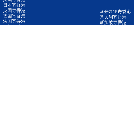
日本寄香港
英国寄香港
马来西亚寄香港
德国寄香港
意大利寄香港
法国寄香港
新加坡寄香港
荷兰寄香港
加拿大寄香港
泰国寄香港
联邦国际快递
韩国寄香港
UPS国际快递
进口运输案例
进口空运订舱
联系我们
全国客服电话
158 2040 2855
官方客服微信
wanyq5868
QQ在线联系
870691543
公司地址