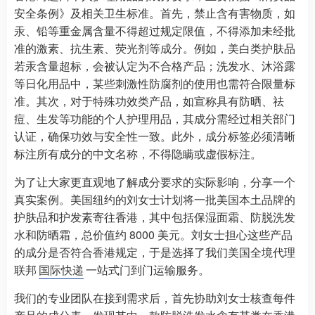
安全条例》及相关卫生标准。首先，禁止含有害物质，如
汞、铅等重金属含量不得超过规定限值，不得添加未经批
准的激素、抗生素、荧光剂等成分。例如，美白类护肤品
若汞含量超标，会被认定为不合格产品；洗发水、沐浴露
等日化用品中，某些刺激性防腐剂的使用也需符合限量标
准。其次，对于特殊功效类产品，如宣称具有防晒、祛
痘、生发等功能的个人护理用品，其成分需经过相关部门
认证，确保功效与安全性一致。此外，成分标签必须清晰
标注所有成分的中文名称，不得隐瞒或虚假标注。​
为了让大家更直观地了解成分要求的实际影响，分享一个
真实案例。美国纽约的刘女士计划将一批美国本土品牌的
护肤品和护发素寄往香港，其中包括保湿面霜、防脱洗发
水和防晒霜，总价值约 8000 美元。刘女士担心这些产品
的成分是否符合香港规定，于是选择了我们美国全境代理
联邦
国际快递
一站式门到门运输服务。​
我们的专业团队在接到需求后，首先协助刘女士核查每件