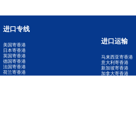
进口专线
进口运输
美国寄香港
日本寄香港
英国寄香港
马来西亚寄香港
德国寄香港
意大利寄香港
法国寄香港
新加坡寄香港
荷兰寄香港
加拿大寄香港
泰国寄香港
联邦国际快递
韩国寄香港
UPS国际快递
进口运输案例
进口空运订舱
联系我们
全国客服电话
158 2040 2855