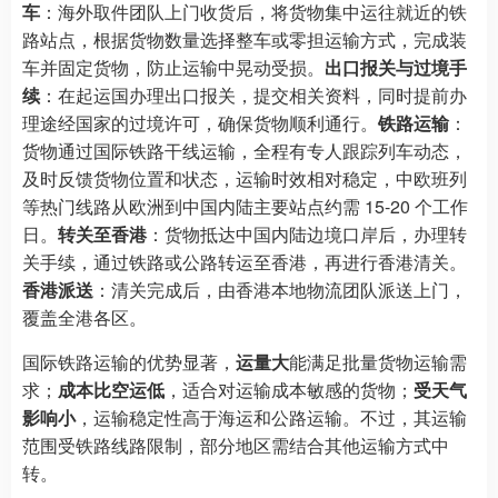
车
：海外取件团队上门收货后，将货物集中运往就近的铁
路站点，根据货物数量选择整车或零担运输方式，完成装
车并固定货物，防止运输中晃动受损。
出口报关与过境手
续
：在起运国办理出口报关，提交相关资料，同时提前办
理途经国家的过境许可，确保货物顺利通行。
铁路运输
：
货物通过国际铁路干线运输，全程有专人跟踪列车动态，
及时反馈货物位置和状态，运输时效相对稳定，中欧班列
等热门线路从欧洲到中国内陆主要站点约需 15-20 个工作
日。
转关至香港
：货物抵达中国内陆边境口岸后，办理转
关手续，通过铁路或公路转运至香港，再进行香港清关。
香港派送
：清关完成后，由香港本地物流团队派送上门，
覆盖全港各区。​
国际铁路运输的优势显著，
运量大
能满足批量货物运输需
求；
成本比空运低
，适合对运输成本敏感的货物；
受天气
影响小
，运输稳定性高于海运和公路运输。不过，其运输
范围受铁路线路限制，部分地区需结合其他运输方式中
转。​