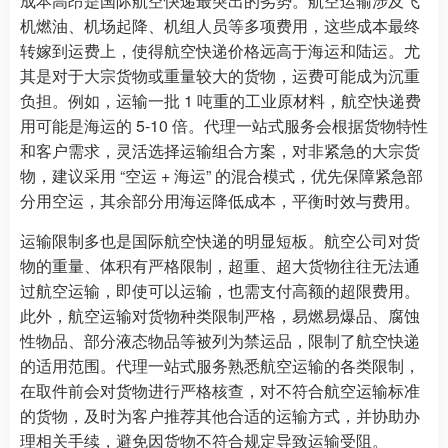
成本高昂是国际航空快递最突出的劣势。航空运输涉及飞
机燃油、机场起降、机组人员等多项费用，这些成本最终
转嫁到运费上，使得航空快递价格远高于海运和陆运。尤
其是对于大宗货物或重量较大的货物，运费可能成为沉重
负担。例如，运输一批 1 吨重的工业原材料，航空快递费
用可能是海运的 5-10 倍。代理一站式服务会根据货物特性
和客户需求，灵活选择运输组合方案，对非紧急的大宗货
物，建议采用 “空运 + 海运” 的混合模式，优先保障紧急部
分用空运，其余部分用海运降低成本，平衡时效与费用。
运输限制多也是国际航空快递的明显短板。航空公司对货
物的重量、体积有严格限制，超重、超大货物往往无法通
过航空运输，即使可以运输，也需支付高额的超限费用。
此外，航空运输对货物种类限制严格，易燃易爆品、腐蚀
性物品、部分液态物品等被列为禁运品，限制了航空快递
的适用范围。代理一站式服务熟悉航空运输的各类限制，
在取件前会对货物进行严格核查，对不符合航空运输标准
的货物，及时为客户推荐其他合适的运输方式，并协助办
理相关手续，避免因货物不符合规定导致运输受阻。