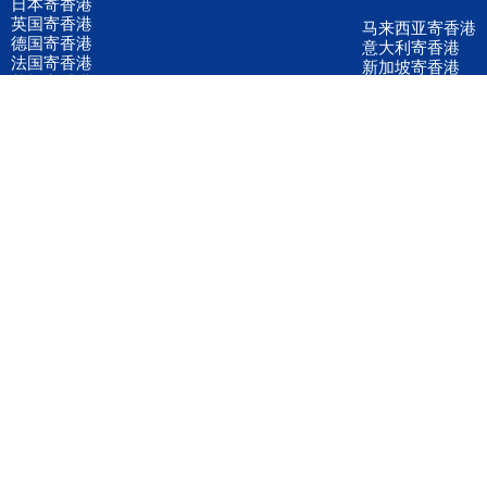
日本寄香港
英国寄香港
马来西亚寄香港
德国寄香港
意大利寄香港
法国寄香港
新加坡寄香港
荷兰寄香港
加拿大寄香港
泰国寄香港
联邦国际快递
韩国寄香港
UPS国际快递
进口运输案例
进口空运订舱
联系我们
全国客服电话
158 2040 2855
官方客服微信
wanyq5868
QQ在线联系
870691543
公司地址
广东深圳市宝安区福永镇福中路福中工业园深和商务大厦5楼