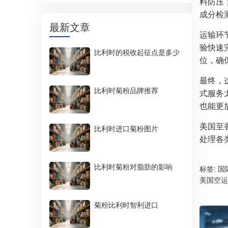
料防压
成分检
最新文章
运输环
验快速
比利时的税收起征点是多少
位，确
最终，
比利时菊粉品牌推荐
式服务
也能更
美国至
比利时进口菊粉图片
处理各
比利时菊粉对脂肪的影响
标签:
国
美国空运
菊粉比利时智利进口