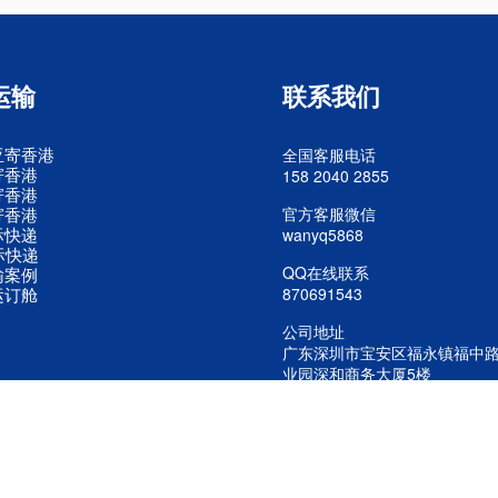
运输
联系我们
亚寄香港
全国客服电话
寄香港
158 2040 2855
寄香港
寄香港
官方客服微信
际快递
wanyq5868
际快递
QQ在线联系
输案例
运订舱
870691543
公司地址
广东深圳市宝安区福永镇福中
业园深和商务大厦5楼
公司 版权所有 美国进口专线 欧洲空运 东南亚快递进口
粤ICP备20242436