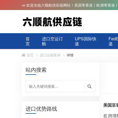
📣 欢迎光临六顺航供应链网站！美国寄香港丨欧洲寄香港
首
进口空运订
UPS国际快
Fed
页
舱
递
递
首页
进口运输案例
详情
站内搜索
美国至
进口优势路线
在
跨境