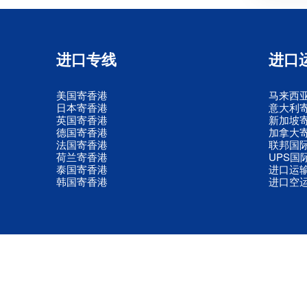
进口专线
进口
美国寄香港
马来西
日本寄香港
意大利
英国寄香港
新加坡
德国寄香港
加拿大
法国寄香港
联邦国
荷兰寄香港
UPS国
泰国寄香港
进口运
韩国寄香港
进口空
© 2009-2025 深圳市六顺航供应链有限