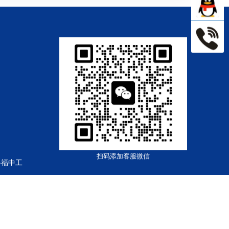
扫码添加客服微信
路福中工
18号-1
粤公网安备44030002003361号