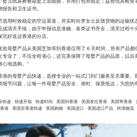
；婴儿纸尿裤整箱套上加固膜，并用打包带固定；益智玩具检查
测报告和卫生证书。
节选用时效稳定的空运渠道，并实时向李女士反馈货物的运输状
完成清关手续，由于申报信息准确、各类证书齐全，清关过程十
保完好送达香港的分店。
这批母婴产品从美国芝加哥到香港仅用了 6 天时间，所有产品都
太专业了，不仅全程省心，还完美保障了母婴产品的品质，以后
放心地选购。”
香港的母婴产品快递，选择专业的一站式门到门服务至关重要。
类细节问题，让每一件母婴产品安全、准时、保质抵达，为您的
际快递
·
快递开箱
·
快递时间
·
美国到香港
·
美国发往香港
·
美国寄香港
·
香港
·
美国至香港快递
·
美国购物
·
美国进口
·
美国进口产品
·
跨境物流