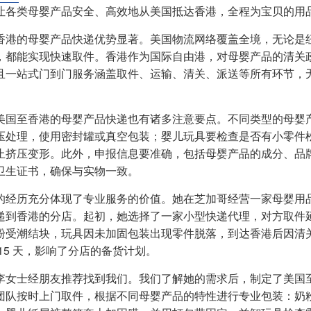
让各类母婴产品安全、高效地从美国抵达香港，全程为宝贝的用
香港的母婴产品快递优势显著。美国物流网络覆盖全境，无论是
，都能实现快速取件。香港作为国际自由港，对母婴产品的清关
且一站式门到门服务涵盖取件、运输、清关、派送等所有环节，
美国至香港的母婴产品快递也有诸多注意要点。不同类型的母婴
压处理，使用密封罐或真空包装；婴儿玩具要检查是否有小零件
止挤压变形。此外，申报信息要准确，包括母婴产品的成分、品
卫生证书，确保与实物一致。
的经历充分体现了专业服务的价值。她在芝加哥经营一家母婴用
递到香港的分店。起初，她选择了一家小型快递代理，对方取件延
粉受潮结块，玩具因未加固包装出现零件脱落，到达香港后因清
 15 天，影响了分店的备货计划。
李女士经朋友推荐找到我们。我们了解她的需求后，制定了美国
团队按时上门取件，根据不同母婴产品的特性进行专业包装：奶