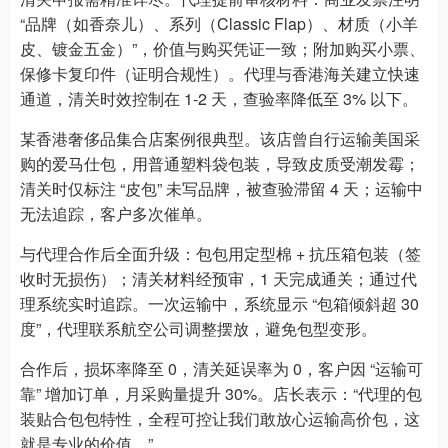
“品牌（如香奈儿）、系列（Classic Flap）、材质（小羊
皮、镀金五金）”，价值与购买凭证一致；附加购买小票、
保修卡复印件（证明合规性）。代理与香港海关建立快速
通道，清关时效控制在 1-2 天，查验率降低至 3% 以下。
某香港奢侈品集合店案例很典型。该店曾自行运输美国采
购的爱马仕包，用普通塑料袋包装，导致皮质受潮发霉；
清关时仅标注 “皮包” 未写品牌，被查验滞留 4 天；运输中
无法追踪，客户多次催单。
与代理合作后全面升级：包包用定型棉 + 抗压箱包装（签
收时无损伤）；清关材料经预审，1 天完成通关；通过代
理系统实时追踪。一次运输中，系统显示 “包箱倾斜超 30
度”，代理联系航空公司调整摆放，避免包型变形。
合作后，损坏率降至 0，清关延误率为 0，客户因 “运输可
靠” 增加订单，月采购量提升 30%。店长表示：“代理的包
装贴合包包特性，全程可控让我们敢放心运输高价包，这
就是专业的价值。”