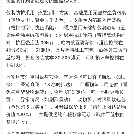
美国取件到香港送货的全流程保护。
包装防护采用 “分层定制” 方案。基础层用无酸防尘袋包裹
（隔绝灰尘，避免皮质染色），皮质包内部塞入定型棉
（维持包型，防止塌陷）；缓冲层用海绵垫包裹边角（五
金件单独用绒布包裹）；外层用抗压硬箱（带蜂窝结构内
衬，抗压强度达 30kg），箱内放置防潮剂（湿度控制在
40%-50%）。对刺绣、亮片等特殊工艺包，额外覆盖防勾
丝纱网，整套包装成本 80-200 港元，可将损坏率控制在
1% 以内。
运输环节注重时效与安全。空运选择每日直飞航班（如旧
金山 – 香港直飞，18 小时抵达），代理预留专用仓位（避
免与重型货物混装），全程 GPS 定位（每 1 小时更新位
置），异常情况（如剧烈震动）自动预警。对限量款包包
（单只超 5 万美元），可升级保价服务（赔付上限达货物
价值 120%），并提供运输全程影像记录（取件至签收的
监控片段）。
清关申报需精准详尽。代理提前审核材料：商业发票注明