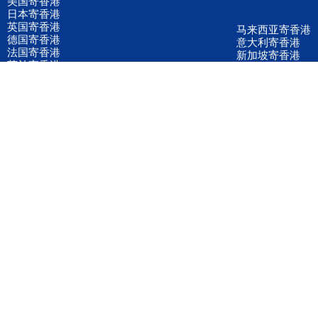
美国寄香港
日本寄香港
英国寄香港
马来西亚寄香港
德国寄香港
意大利寄香港
法国寄香港
新加坡寄香港
荷兰寄香港
加拿大寄香港
泰国寄香港
联邦国际快递
韩国寄香港
UPS国际快递
进口运输案例
进口空运订舱
联系我们
全国客服电话
158 2040 2855
官方客服微信
wanyq5868
QQ在线联系
870691543
公司地址