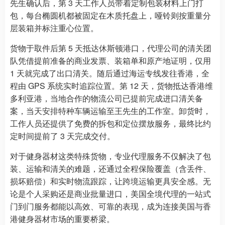
先生确认后，第 3 天工作人员带着定制包装材料上门打
包，每台椭圆机都被固定在木质托盘上，哑铃则按重量分
层装箱并标注重心位置。
货物于取件后第 5 天抵达休斯顿港口，代理公司的清关团
队凭借提前准备的商业发票、装箱单和原产地证明，仅用
1 天就完成了出口清关。随后通过海运专线发往香港，全
程由 GPS 系统实时追踪位置。第 12 天，货物抵达香港维
多利亚港，当地合作的物流公司已提前完成进口清关备
案，当天安排特种车辆运输至王先生的工作室。卸货时，
工作人员还提供了免费的拆包和定位摆放服务，最终比约
定时间提前了 3 天完成交付。
对于健身器材这类特殊货物，专业代理服务不仅解决了包
装、运输和清关的难题，还通过全程保险覆盖（含丢件、
损坏赔偿）和实时物流跟踪，让跨境运输更具安全感。无
论是个人采购还是商业批量进口，美国全境代理的一站式
门到门服务都能以高效、可靠的表现，成为连接美国与香
港健身器材市场的重要桥梁。