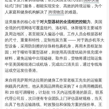
站式门到门服务，都能实现安全、高效的跨境运输，为个
人家庭和健身机构解决了
跨境物流
的难题。
这类服务的核心在于
对大型器材的全流程把控能力
。美国
全境的代理网络可覆盖纽约、洛杉矶、休斯顿等主要城市
及周边地区，甚至能深入偏远小镇。工作人员会根据器材
的尺寸、重量和特性，定制包装方案 —— 对于跑步机等大
型设备，采用防刮擦的珍珠棉包裹机身，再用木质框架加
固；对于哑铃等重型器材，则使用高强度纸箱并填充缓冲
材料，避免运输中出现磕碰。取件后，货物将通过陆运集
中至美国枢纽港口或机场，完成出口清关后，通过专线海
运或空运发往香港。
来自得克萨斯州达拉斯的健身工作室老板王先生的运输案
例颇具代表性。他从美国品牌商处采购了 4 台商用椭圆机
和 20 组可调哑铃，计划在 15 天内运抵香港的新店。联系
代理公司后，次日便有专业团队上门评估器材规格，当天
出具了包含运输路线、时效预估和保险方案的报价单。王