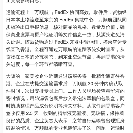
止受潮影响口感。
运输流程上，万顺航与 FedEx 协同高效。取件后，货物经
日本本土物流送至东京的 FedEx 集散中心，万顺航团队同
步核验出口申报信息，核对商品的规格、数量及价值，确
保商业发票与原产地证明等文件信息一致，从源头避免清
关延误。随后货物通过 FedEx 东亚中转枢纽，搭乘空运专
线直飞香港。全程可通过万顺航的追踪系统实时查看，从
货物在日本的分拣状态，到东亚空运节点，再到香港的清
关进度，每一个环节都清晰可查。
大阪的一家美妆企业近期通过该服务将一批精华液寄往香
港。企业在线提交运输需求后，万顺航 30 分钟内确认取
件时间，次日安排专员上门。工作人员现场检查精华液的
密封情况，用防漏袋包裹后放入带泡沫凹槽的包装盒，同
时协助整理产品成分说明等清关材料。从取件到香港客户
签收仅用 2.5 天，收到的精华液无漏液、无破损，保持着
良好的品质。企业负责人表示，之前自行运输曾出现瓶身
破裂的情况，万顺航的专业包装解决了这一问题，运输时