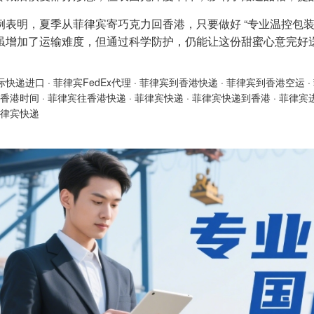
例表明，夏季从菲律宾寄巧克力回香港，只要做好 “专业温控包装 +
虽增加了运输难度，但通过科学防护，仍能让这份甜蜜心意完好
际快递进口
·
菲律宾FedEx代理
·
菲律宾到香港快递
·
菲律宾到香港空运
·
香港时间
·
菲律宾往香港快递
·
菲律宾快递
·
菲律宾快递到香港
·
菲律宾
律宾快递