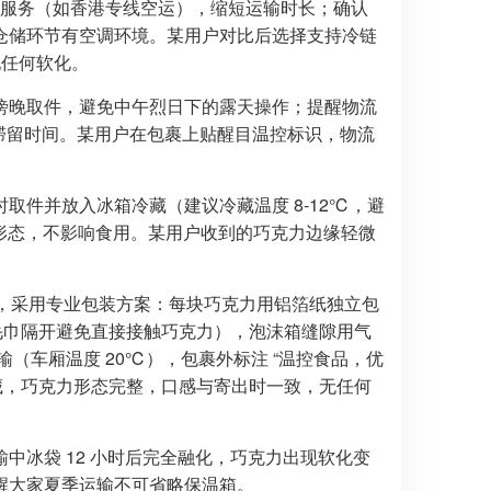
快递服务（如香港专线空运），缩短运输时长；确认
在仓储环节有空调环境。某用户对比后选择支持冷链
现任何软化。
傍晚取件，避免中午烈日下的露天操作；提醒物流
库滞留时间。某用户在包裹上贴醒目温控标识，物流
件并放入冰箱冷藏（建议冷藏温度 8-12℃，避
复形态，不影响食用。某用户收到的巧克力边缘轻微
香港，采用专业包装方案：每块巧克力用铝箔纸独立包
用毛巾隔开避免直接接触巧克力），泡沫箱缝隙用气
输（车厢温度 20℃），包裹外标注 “温控食品，优
冷藏，巧克力形态完整，口感与寄出时一致，无任何
中冰袋 12 小时后完全融化，巧克力出现软化变
醒大家夏季运输不可省略保温箱。