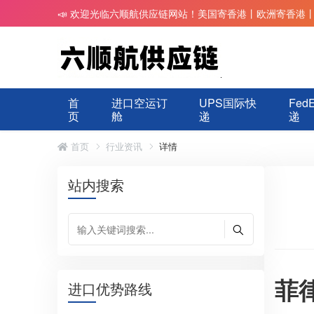
📣 欢迎光临六顺航供应链网站！美国寄香港丨欧洲寄香港
首
进口空运订
UPS国际快
Fed
页
舱
递
递
首页
行业资讯
详情
站内搜索
菲
进口优势路线