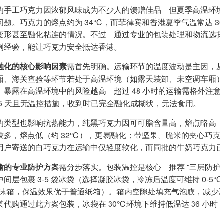
的手工巧克力因浓郁风味成为不少人的馈赠佳品，但夏季高温环
问题。巧克力的熔点约为 34℃，而菲律宾和香港夏季气温常达 
变形甚至融化粘连的情况。不过，通过专业的包装处理和物流选
例经验，能让巧克力安全抵达香港。
融化的核心影响因素
需首先明确。运输环节的温度波动是主因，
厢、海关查验等环节若处于高温环境（如露天装卸、未空调车厢
，暴露在高温环境中的风险越高，超过 48 小时的运输需格外注意
 5 天且无温控措施，收到时已完全融化成糊状，无法食用。
的类型也影响抗热能力，纯黑巧克力因可可脂含量高，熔点略高（
较多，熔点低（约 32℃），更易融化；带坚果、脆米的夹心巧
用户寄送的白巧克力在运输中仅轻度软化，而同批的牛奶巧克力
输的专业防护方案
需分步落实。包装温控是核心，推荐 “三层防
间层包裹 3-5 袋冰袋（选择凝胶冰袋，冷冻后温度可维持 0-5℃
 泡沫箱，保温效果优于普通纸箱）。箱内空隙处填充气泡膜，减
某代购通过此方案包装，冰袋在 30℃环境下维持低温达 36 小