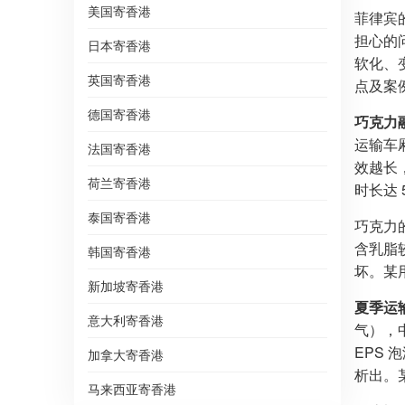
美国寄香港
菲律宾
担心的
日本寄香港
软化、
英国寄香港
点及案
德国寄香港
巧克力
运输车
法国寄香港
效越长
荷兰寄香港
时长达
泰国寄香港
巧克力
含乳脂
韩国寄香港
坏。某
新加坡寄香港
夏季运
意大利寄香港
气），中
EPS
加拿大寄香港
析出。
马来西亚寄香港