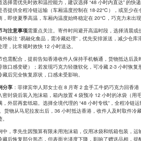
道选择需优先时效和温控能力，建议选择 “48 小时内直达” 的
是否提供全程冷链运输（车厢温度控制在 18-22℃），或至少
商，即使夏季高温，车厢内温度始终稳定在 20℃，巧克力未出
节与注意事项
需重点关注。寄件时间避开高温时段，选择清晨或
裹外标注 “易融化食品，需冷藏处理”，优先安排派送，减少仓
处理，比常规时效快 12 小时送达。
节也需配合，提前告知香港收件人保持手机畅通，货物抵达后及时取
导致口感变硬）；若发现巧克力轻微软化，可冷藏 2-3 小时恢
冷藏后完全恢复原状，口感未受影响。
例分享
：菲律宾华人郑女士在 8 月寄 2 盒手工牛奶巧克力回
入密封袋后装入泡沫箱，箱内放置 4 袋预冷 12 小时的冰袋（
满，外层再套纸箱。选择全境代理的 “48 小时专线”，全程冷链运
”。货物从马尼拉发出后，36 小时抵达香港，收件人及时取件
迹。
例中，李先生因预算有限未用泡沫箱，仅用冰袋和纸箱包装，运输
冷藏后恢复部分形态，但表面光泽度下降，影响了赠送品相，提