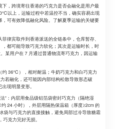
境下，跨境寄往香港的巧克力是否会融化是用户最
30℃以上，运输过程中若温控不当，确实容易出现
择，可有效降低融化风险。了解夏季运输的关键要
从菲律宾取件到香港派送的全链条中，仓库暂存、
），都可能导致巧克力软化；其次是运输时长，时
。某用户在 7 月通过普通物流寄巧克力，因运输
约 36℃），相对耐温；牛奶巧克力和白巧克力
克力若融化，还可能因内部结构松散导致形态破
已出现明显变形。
护法”：内层用食品级铝箔袋密封巧克力（隔绝湿
约 24 小时），外层用隔热保温箱（厚度≥2cm 的
少冰袋与巧克力的直接接触，避免局部过冷导致糖霜
时，巧克力完好无损。