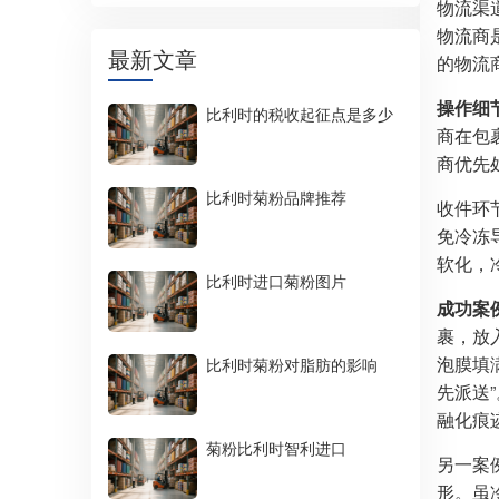
物流渠
物流商
最新文章
的物流
操作细
比利时的税收起征点是多少
商在包
商优先
比利时菊粉品牌推荐
收件环
免冷冻
软化，
比利时进口菊粉图片
成功案
裹，放
泡膜填
比利时菊粉对脂肪的影响
先派送
融化痕
菊粉比利时智利进口
另一案
形。虽