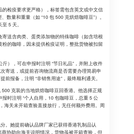
品的检疫要求更严格），标签需包含英文或中文信
量和重量（如 “10 包 500 克烘焙咖啡豆”）。
 5 天。
免寄送含肉类、蛋类添加物的特殊咖啡（如含培根
黄粉的咖啡，因未提供检疫证明，整批货物被扣留
 公斤），可在申报时注明 “节日礼品”，并附上收件
分批次寄送，或提前咨询物流商是否需要办理简易申
提前报备，注明 “非销售用途”，最终顺利通关。
 500 克装的当地烘焙咖啡豆回香港。他选择正规
注明 “个人自用，10 包咖啡豆，总重 5 公
港，海关未开箱查验直接放行，无任何额外费用。周
精成分。她提前确认品牌厂家已获得香港乳制品认
物流商协助向海关说明情况，货物虽被开箱查验，但