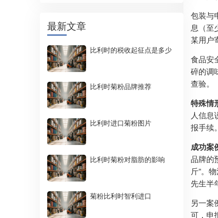
包装与
最新文章
息（至少
某用户
比利时的税收起征点是多少
食品安
碎的调
查验。
比利时菊粉品牌推荐
特殊情
人信息
比利时进口菊粉图片
报手续
成功案
品牌的
比利时菊粉对脂肪的影响
斤”。
先生半
菊粉比利时智利进口
另一案
可，申