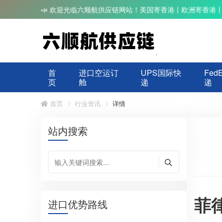
📣 欢迎光临六顺航供应链网站！美国寄香港丨欧洲寄香港
首
进口空运订
UPS国际快
Fed
页
舱
递
递
首页
行业资讯
详情
站内搜索
菲
进口优势路线