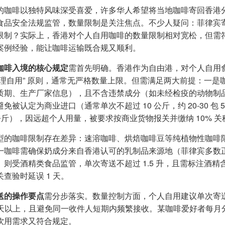
的咖啡以独特风味深受喜爱，许多华人希望将当地咖啡寄回香港
食品安全法规监管，数量限制是关注焦点。不少人疑问：菲律宾
限制？实际上，香港对个人自用咖啡的数量限制相对宽松，但需
案例经验，能让咖啡运输既合规又顺利。
咖啡入境的核心规定
需首先明确。香港作为自由港，对个人自用
合理自用” 原则，通常无严格数量上限。但需满足两大前提：一
质期、生产厂家信息），且不含违禁成分（如未经检疫的动物制
免被认定为商业进口（通常单次不超过 10 公斤，约 20-30 包 
5 公斤），因远超个人用量，被要求按商业货物报关并缴纳 10% 
型的咖啡限制存在差异：速溶咖啡、烘焙咖啡豆等纯植物性咖啡
一咖啡需确保奶成分来自香港认可的乳制品来源地（菲律宾多数
）则受酒精类食品监管，单次寄送不超过 1.5 升，且需标注酒
查验时延误 1 天。
送的操作要点
需分步落实。数量控制方面，个人自用建议单次寄送
7 天以上，且避免同一收件人短期内频繁接收。某咖啡爱好者每月分
饮用需求又符合规定。