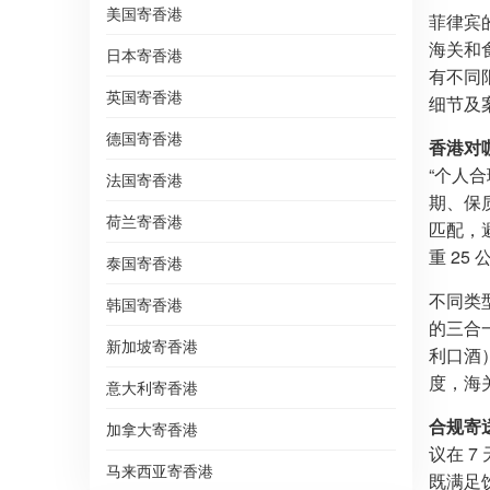
美国寄香港
菲律宾
海关和
日本寄香港
有不同
英国寄香港
细节及
德国寄香港
香港对
“个人
法国寄香港
期、保
荷兰寄香港
匹配，避
重 2
泰国寄香港
不同类
韩国寄香港
的三合
新加坡寄香港
利口酒
度，海关
意大利寄香港
合规寄
加拿大寄香港
议在 
马来西亚寄香港
既满足