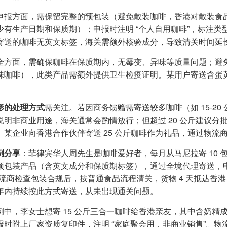
申报方面，需保留完整的预包装（避免散装咖啡，香港对散装食
有生产日期和保质期）；申报时注明 “个人自用咖啡”，标注类型、数
寄送的咖啡无英文标签，海关需额外核验成分，导致清关时间延长至
全方面，需确保咖啡在保质期内，无霉变、异味等质量问题；避
味咖啡），此类产品需额外提供卫生检疫证明。某用户寄送含蛋
形的处理方式
需关注。若因商务馈赠需寄送较多咖啡（如 15-20
说明非商业用途，海关通常会酌情放行；但超过 20 公斤建议
。某企业向香港合作伙伴寄送 25 公斤咖啡作为礼品，通过物流商
例分享
：菲律宾华人周先生是咖啡爱好者，每月从马尼拉寄 10 包
预包装产品（含英文成分和保质期标签），通过全境代理寄送，申报时
物流商检查包装合规后，按普通食品流程清关，货物 4 天抵达香
年内持续按此方式寄送，从未出现通关问题。
例中，李女士想寄 15 公斤三合一咖啡给香港亲友，其中含奶
报时附上厂家资质复印件，注明 “家庭聚会用，非商业销售”。