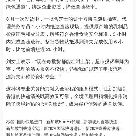
绿色通道”，绑定企业资质，降低查验概率。
3 月一次发货中，一批含芝士的饼干被海关随机抽查。代
理关务专员 1 小时内抵达查验现场，提供原产地的乳制品
检疫证明和成分表，解释符合香港食物安全标准，3 小时
内完成查验放行。整批货物从抵港到清关完成仅用 6 小
时，比之前缩短近 20 小时。
刘女士表示：“现在每批货都能准时上架，超市投诉率降为
零，代理的清关服务不仅快，还帮我们规范了申报流程，
连海关都称赞资料专业。”
这种将专业关务能力融入全流程的服务模式，让新加坡到
香港的快递清关既高效又可靠，全境代理用精细化操作消
除了跨境运输的 “清关焦虑”，成为客户信赖的通关伙伴。
标签:
国际快递进口
·
新加坡FedEx代理
·
新加坡到香港快递
·
新加坡到香港空运
·
新加坡国际快递进口
·
新加坡寄香港快递
·
新加坡寄香港时间
·
新加坡往香港快递
·
新加坡快递
·