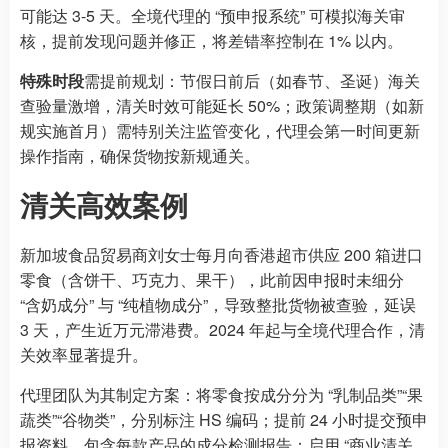
可能达 3-5 天。全境代理的 “预申报系统” 可模拟海关审
核，提前发现问题并修正，将差错率控制在 1% 以内。
特殊时段
需提前规划：节假日前后（如春节、圣诞）海关
查验量激增，清关时效可能延长 50%；政策调整期（如新
规实施首月）需特别关注监管变化，代理会第一时间更新
操作指南，确保货物按新规通关。
清关高效案例
新加坡食品贸易商刘女士每月向香港超市供应 200 箱进口
零食（含饼干、巧克力、果干），此前因申报时未细分
“含奶成分” 与 “纯植物成分”，导致整批货物被查验，延误
3 天，产生近万元滞港费。2024 年起与全境代理合作，清
关效率显著提升。
代理团队为其制定方案：将零食按成分分为 “乳制品类”“果
蔬类”“谷物类”，分别标注 HS 编码；提前 24 小时提交预申
报资料，包含每款产品的成分检测报告；启用 “商业清关