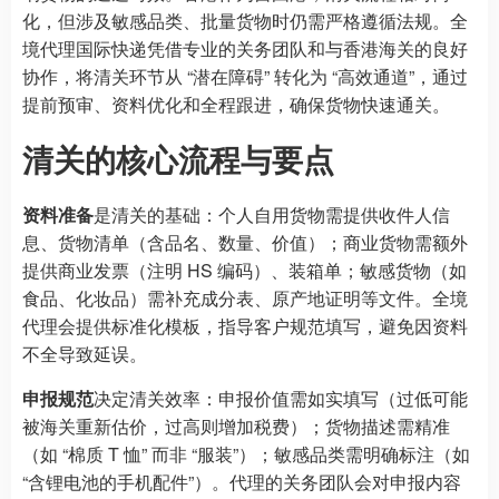
化，但涉及敏感品类、批量货物时仍需严格遵循法规。全
境代理国际快递凭借专业的关务团队和与香港海关的良好
协作，将清关环节从 “潜在障碍” 转化为 “高效通道”，通过
提前预审、资料优化和全程跟进，确保货物快速通关。
清关的核心流程与要点
资料准备
是清关的基础：个人自用货物需提供收件人信
息、货物清单（含品名、数量、价值）；商业货物需额外
提供商业发票（注明 HS 编码）、装箱单；敏感货物（如
食品、化妆品）需补充成分表、原产地证明等文件。全境
代理会提供标准化模板，指导客户规范填写，避免因资料
不全导致延误。
申报规范
决定清关效率：申报价值需如实填写（过低可能
被海关重新估价，过高则增加税费）；货物描述需精准
（如 “棉质 T 恤” 而非 “服装”）；敏感品类需明确标注（如
“含锂电池的手机配件”）。代理的关务团队会对申报内容