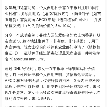
数量与用途需明确，个人自用种子需在申报时注明 “非商
业种植”，并说明用途（如 “家庭园艺”）；商业种子（如苗
圃进货）需提前向 AFCD 申请《进口植物许可证》，并缴
纳检疫费用（约为货物价值的 5%-10%）。
分享一个成功案例：菲律宾园艺爱好者陈女士为香港的朋
友寄送 50 粒本地辣椒种子（非濒危、非转基因），用于
家庭种植。陈女士提前向菲律宾农业部门申请了《植物检
疫证书》，证明种子经过消毒处理且无病虫害，并标注学
名 “Capsicum annuum”。
通过 DHL 寄送时，陈女士在申报单上详细填写种子信
息，附上检疫证书和个人自用声明。货物抵达香港后，
AFCD 核对证书无误，仅进行快速抽检，2 天内完成检疫
流程，未产生额外费用。朋友收到种子后成功种植，未出
现生长异常。陈女士后续多次按此流程寄送花卉种子，均
顺利通过检疫，未出现延误。