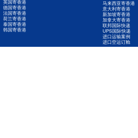
英国寄香港
马来西亚寄香港
德国寄香港
意大利寄香港
法国寄香港
新加坡寄香港
荷兰寄香港
加拿大寄香港
泰国寄香港
联邦国际快递
韩国寄香港
UPS国际快递
进口运输案例
进口空运订舱
联系我们
全国客服电话
158 2040 2855
官方客服微信
wanyq5868
QQ在线联系
870691543
公司地址
广东深圳市宝安区福永镇福中路福中工业园深和商务大厦5楼